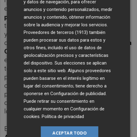
y datos de navegación, para ofrecer
en el campo del Marino canario, suma
20
anuncios y contenido personalizados, medir
puntos
, que son siete menos de los que
anuncios y contenido, obtener información
sobre la audiencia y mejorar los servicios.
tiene el Marbella, al que visitará en la octava
Proveedores de terceros (1913)
también
y última jornada de esta fase. Ganar este
pueden procesar sus datos para estos y
domingo
a las once y media en el estadio La
otros fines, incluido el uso de datos de
Constitución
permitiría al Yeclano enjugar
geolocalización precisos y características
esa diferencia hasta los cuatro puntos con
del dispositivo. Sus elecciones se aplican
todavía 12 en juego, pero perder
solo a este sitio web. Algunos proveedores
prácticamente haría que se esfumaran sus
pueden basarse en el interés legítimo en
opciones, aunque también cabe la
lugar del consentimiento; tiene derecho a
posibilidad de que siendo tercero, un puesto
oponerse en
Configuración de publicidad
.
Puede retirar su consentimiento en
que ocupa El Ejido 2012 con 25 puntos,
cualquier momento en
Configuración de
lograra la salvación.
cookies
.
Política de privacidad
En esta pelea el Lorca Deportiva de
Juanjo
ACEPTAR TODO