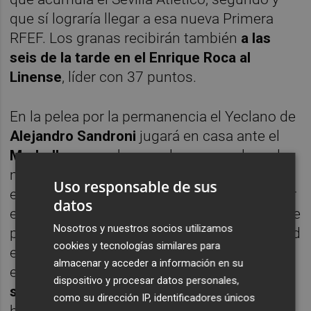
que sí lograría llegar a esa nueva Primera
RFEF. Los granas recibirán también
a las
seis de la tarde en el Enrique Roca al
Linense
, líder con 37 puntos.
En la pelea por la permanencia el Yeclano de
Alejandro Sandroni
jugará en casa ante el
Marbella
en un choque clave pues el cuadro
malagueño, que ocupa la segunda posición
Uso responsable de sus
en el
grupo 4E
, es la referencia para alcanzar
datos
ese objetivo que hace poco estaba imposible
Nosotros y nuestros socios utilizamos
para los azulgranas pero que en la actualidad
cookies y tecnologías similares para
es difícil pero posible. Todo pasa por vencer
almacenar y acceder a información en su
este duelo pues el equipo del Altiplano,
dispositivo y procesar datos personales,
sexto de entre ocho competidores
y que
como su dirección IP, identificadores únicos
han enlazado tres victorias, la última por 1-2