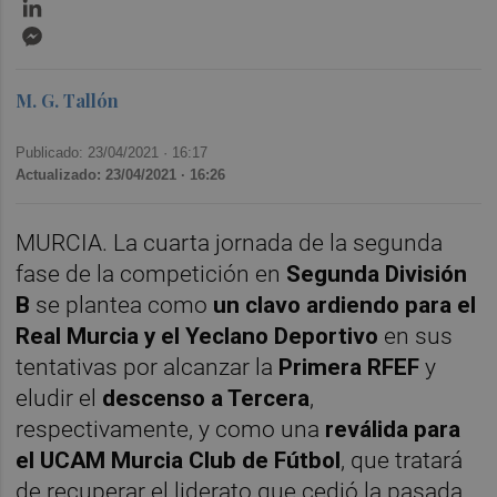
LinkedIn
Messenger
M. G. Tallón
Publicado: 23/04/2021 ·
16:17
Actualizado: 23/04/2021 · 16:26
MURCIA. La cuarta jornada de la segunda
fase de la competición en
Segunda División
B
se plantea como
un clavo ardiendo para el
Real Murcia y el Yeclano Deportivo
en sus
tentativas por alcanzar la
Primera RFEF
y
eludir el
descenso a Tercera
,
respectivamente, y como una
reválida para
el UCAM Murcia Club de Fútbol
, que tratará
de recuperar el liderato que cedió la pasada