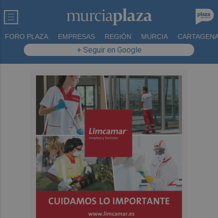
FORO PLAZA
EMPRESAS
REGIÓN
MURCIA
CARTAGEN
+ Seguir en Google