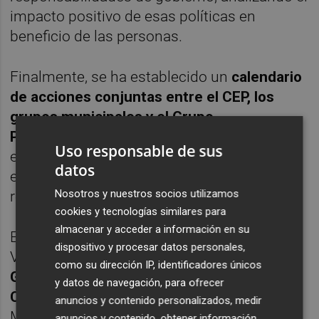
impacto positivo de esas políticas en
beneficio de las personas.
Finalmente, se ha establecido un
calendario
de acciones conjuntas entre el CEP, los
grupos municipales y el Grupo
Parlamentario en la Asamblea Regional
con
Uso responsable de sus
el objetivo de garantizar una coordinación
datos
efectiva y una respuesta unificada ante los
Nosotros y nuestros socios utilizamos
retos que enfrenta la región.
cookies y tecnologías similares para
almacenar y acceder a información en su
En la reunión han participado el portavoz de
dispositivo y procesar datos personales,
Vox en el Ayuntamiento de Cartagena,
como su dirección IP, identificadores únicos
Gonzalo López
; la portavoz de Vox en Lorca,
y datos de navegación, para ofrecer
Carmen Menduiña;
el portavoz de Vox en
anuncios y contenido personalizados, medir
Molina de Segura,
Antonio Martínez
; la
anuncios y contenido, obtener información