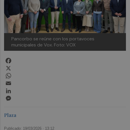
Pancorbo se reúne con los portavoces
municipales de Vox.
Foto: VOX
Facebook
X
WhatsApp
Email
LinkedIn
Messenger
Plaza
Publicado: 19/03/2026 ·
13:12