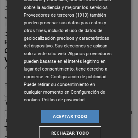
portavoz de Vox en Puerto Lumbreras,
sobre la audiencia y mejorar los servicios.
Proveedores de terceros (1913)
también
Jermary Reinaldos;
la portavoz de Vox en
pueden procesar sus datos para estos y
Las Torres de Cotillas
, Isabel M.ª Zapata;
la
otros fines, incluido el uso de datos de
portavoz de Vox en La Unión,
Isabel M.ª
geolocalización precisos y características
Egea
; el portavoz de Vox en Cieza,
Jesús
del dispositivo. Sus elecciones se aplican
Castaño
; el portavoz de Vox en Yecla;
solo a este sitio web. Algunos proveedores
Vicente Quiles;
y el portavoz de Vox en el
pueden basarse en el interés legítimo en
Ayuntamiento de Alguazas;
Miguel Delgado.
lugar del consentimiento; tiene derecho a
oponerse en
Configuración de publicidad
.
Puede retirar su consentimiento en
Por su parte, el nuevo presidente del CEP,
cualquier momento en
Configuración de
José Manuel Pancorbo, ha puesto en valor
cookies
.
Política de privacidad
“el extraordinario trabajo que están
realizando los grupos municipales de Vox en
ACEPTAR TODO
los distintos ayuntamientos de la Región”.
Tal y como ha asegurado, “día a día, con
RECHAZAR TODO
esfuerzo, coherencia y cercanía a los