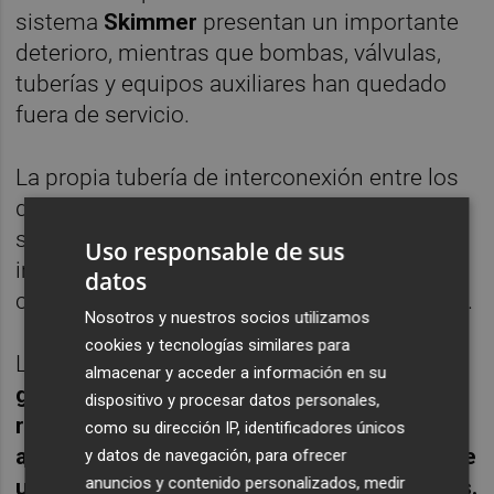
sistema
Skimmer
presentan un importante
deterioro, mientras que bombas, válvulas,
tuberías y equipos auxiliares han quedado
fuera de servicio.
La propia tubería de interconexión entre los
distintos componentes de la planta también
se encuentra inutilizada por el fuerte
Uso responsable de sus
impacto de la salinidad y del ambiente
datos
corrosivo existente junto a la dársena militar.
Nosotros y nuestros socios utilizamos
cookies y tecnologías similares para
La nueva instalación
permitirá mejorar la
almacenar y acceder a información en su
gestión de las aguas contaminadas y
dispositivo y procesar datos personales,
residuos generados por los buques
como su dirección IP, identificadores únicos
atracados en el Muelle de la Curra mediante
y datos de navegación, para ofrecer
anuncios y contenido personalizados, medir
un sistema de separación de agua y aceites.