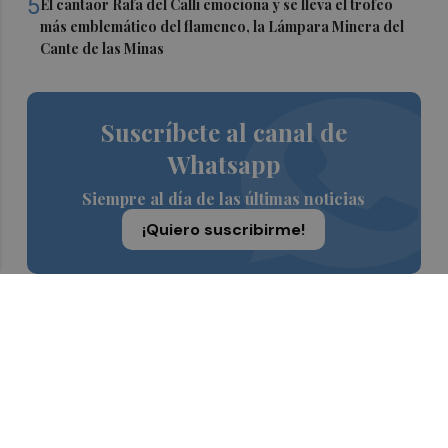
5
El cantaor Rafa del Calli emociona y se lleva el trofeo
más emblemático del flamenco, la Lámpara Minera del
Cante de las Minas
Suscríbete al canal de
Whatsapp
Siempre al día de las últimas noticias
¡Quiero suscribirme!