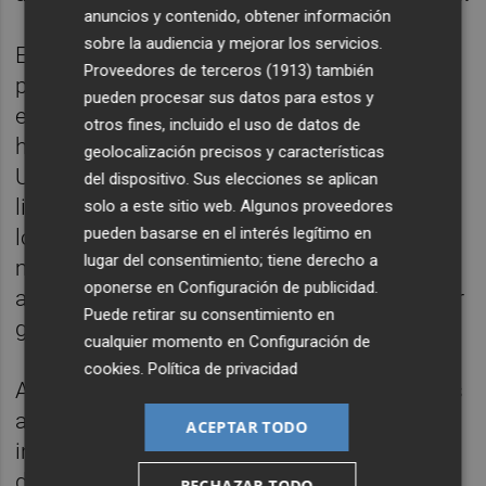
anuncios y contenido, obtener información
sobre la audiencia y mejorar los servicios.
El funcionamiento se basará primero en
Proveedores de terceros (1913)
también
procesos de decantación y posteriormente
pueden procesar sus datos para estos y
en sistemas específicos de separación de
otros fines, incluido el uso de datos de
hidrocarburos mediante equipos Skimmer.
geolocalización precisos y características
Una vez completado el tratamiento, el agua
del dispositivo. Sus elecciones se aplican
limpia podrá ser vertida al mar cumpliendo
solo a este sitio web. Algunos proveedores
pueden basarse en el interés legítimo en
los límites legales de contenido oleoso,
lugar del consentimiento; tiene derecho a
mientras que los residuos de aceite serán
oponerse en
Configuración de publicidad
.
almacenados y retirados posteriormente por
Puede retirar su consentimiento en
gestores autorizados.
cualquier momento en
Configuración de
cookies
.
Política de privacidad
Además, el proyecto contempla conectar las
aguas residuales de uso civil del muelle -
ACEPTAR TODO
incluyendo aguas grises y negras-
directamente con la
red de saneamiento
RECHAZAR TODO