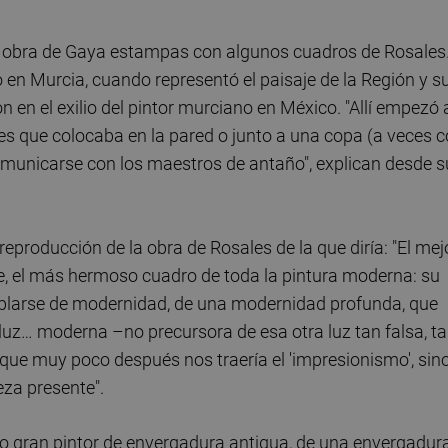
 la obra de Gaya estampas con algunos cuadros de Rosales
 en Murcia, cuando representó el paisaje de la Región y s
n el exilio del pintor murciano en México. "Allí empezó 
res que colocaba en la pared o junto a una copa (a veces 
omunicarse con los maestros de antaño", explican desde s
eproducción de la obra de Rosales de la que diría: "El mejo
te, el más hermoso cuadro de toda la pintura moderna: su
ablarse de modernidad, de una modernidad profunda, que
luz… moderna –no precursora de esa otra luz tan falsa, t
 que muy poco después nos traería el 'impresionismo', sin
leza presente".
mo gran pintor de envergadura antigua, de una envergadur