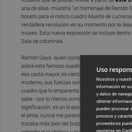
una de ellas- muestra "un homenaje de Ramón Ga
boceto para el mítico cuadro
Muerte de Lucreci
verdadera revolución en su momento por la desc
museo. Esta nueva exposición se incluye dentro de
Sala de columnas.
Ramón Gaya -quien consideraba a Rosales como e
sobre este famoso cuadro que en un principio no
Uso respons
esa casta mayor, es cierto que no puede con ella,
Nosotros y nuestr
moderno, sus fuerzas son modernas, pequeñas, p
información en su 
cuadro que lo emparenta con Tintoretto:
La muer
y datos de navega
sabe –por lo menos como sabe muy bien J. R.–, 
obtener informació
significación; es un brazo cargado ya de muerte y
pueden procesar su
el alma; nunca me pareció, sin embargo, que pert
precisos y caracte
proveedores pueden
trataba más bien del brazo mismo de la Pintura; 
oponerse en
Confi
remedio que abdicar, y que abdicaba, eso sí, con 