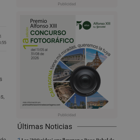
4
8:55
s
s,
Últimas Noticias
 de