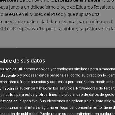
ya junto a un delicadísimo dibujo de Eduardo Rosales: u
a
que está en el Museo del Prado y que supuso una
oncertante modernidad de su técnica", según informa el
l ciclo expositivo 'De pintor a pintor' y se podrá ver en la
l último gran pintor de envergadura antigua- escribió
 fue recibido con buenas críticas: "Rosales pertenece aún
able de sus datos
 pues su casta es antigua, sí, pero él, Rosales, es ya un
os socios utilizamos cookies y tecnologías similares para almacena
ero luchará con tanta bravura que ha de lograr pintar un
dispositivo y procesar datos personales, como su dirección IP, iden
te de Lucrecia.
En ese cuadro entrecortado hay, como se
ción, para ofrecer anuncios y contenido personalizados, medir anun
un brazo caído, moribundo, que me parece lleno de
n sobre la audiencia y mejorar los servicios.
Proveedores de tercer
 sensual todavía, opulento, lívido, que se rinde, que entre
s datos para estos y otros fines, incluido el uso de datos de geolo
eneciese por entero a la figura de Lucrecia, sino que se
rísticas del dispositivo. Sus elecciones se aplican solo a este sitio
 basarse en el interés legítimo en lugar del consentimiento; tiene 
una pintura que, malherida por el siglo XIX, no tenía más
guración de publicidad
. Puede retirar su consentimiento en cualqu
gloria, en una especie de agonía triunfante".