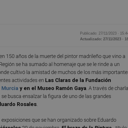
Publicado: 27/11/2023 ·
15:4
Actualizado: 27/11/2023 · 1
en 150 años de la muerte del pintor madrileño que vino a
Región se ha sumado al homenaje que se le rinde a un
onde cultivó la amistad de muchos de los más importante
rentes actividades en
Las Claras de la Fundación
 Murcia
y en el Museo Ramón Gaya
. A través de charla
 se busca ensalzar la figura de uno de las grandes
duardo Rosales
.
as exposiciones que se han organizado sobre Eduardo
iércoles
29 de noviembre.
El brazo de la Pintura
-título