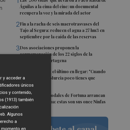
1
Las '200 vidas' que llevaron a Paco Rabal de
Águilas a la cima del cine: un documental
n
recupera la voz y la mirada del actor
2
Fin a la racha de seis macrotrasvases del
Tajo al Segura: reducen el agua a 27 hm3 en
septiembre por la caída de las reservas
3
Dos asociaciones proponen la
conmemoración de los 22 siglos de la
fundación de Cartagena
 a
4
Álvaro Giménez, el último en llegar: "Cuando
r y acceder a
te llama el Real Murcia poco tienes que
pensar"
tificadores únicos
cios y contenido,
5
Las Fiestas de Sodales de Fortuna arrancan
os (1913)
también
este fin de semana: estas son sus once Ninfas
ga
calización
 web. Algunos
derecho a
Suscríbete al canal
ier momento en