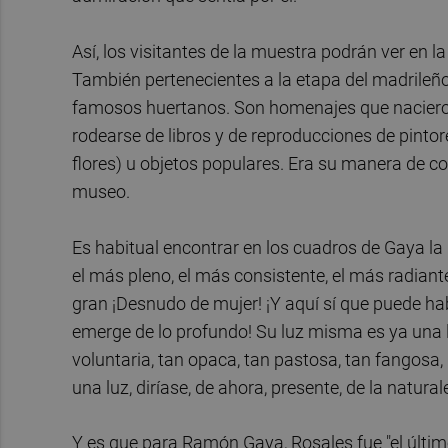
Así, los visitantes de la muestra podrán ver en
También pertenecientes a la etapa del madrileño
famosos huertanos. Son homenajes que nacieron e
rodearse de libros y de reproducciones de pinto
flores) u objetos populares. Era su manera de c
museo.
Es habitual encontrar en los cuadros de Gaya la r
el más pleno, el más consistente, el más radian
gran ¡Desnudo de mujer! ¡Y aquí sí que puede h
emerge de lo profundo! Su luz misma es ya una 
voluntaria, tan opaca, tan pastosa, tan fangosa,
una luz, diríase, de ahora, presente, de la natura
Y es que para Ramón Gaya, Rosales fue "el últi