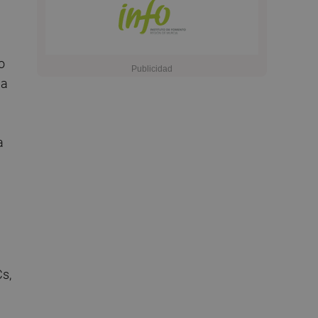
o
 a
a
s,