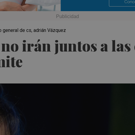
io general de cs, adrián Vázquez
o irán juntos a las 
mite