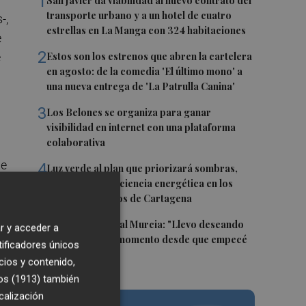
1
San Javier da viabilidad al nuevo contrato del
transporte urbano y a un hotel de cuatro
-,
estrellas en La Manga con 324 habitaciones
e
2
e
Estos son los estrenos que abren la cartelera
en agosto: de la comedia 'El último mono' a
una nueva entrega de 'La Patrulla Canina'
3
Los Belones se organiza para ganar
visibilidad en internet con una plataforma
colaborativa
de
4
Luz verde al plan que priorizará sombras,
aislamiento y eficiencia energética en los
colegios públicos de Cartagena
5
Mounir, en el Real Murcia: "Llevo deseando
r y acceder a
que llegue este momento desde que empecé
tificadores únicos
a jugar"
",
cios y contenido,
os (1913)
también
calización