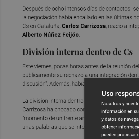
Después de ocho intensos días de contactos -se 
la negociación había encallado en las últimas hor
Cs en Cataluña,
Carlos Carrizosa
, reacio a int
Alberto Núñez Feijóo
.
División interna dentro de Cs
Este viernes, pocas horas antes de la reunión de
públicamente su rechazo a una integración dent
discusión". Además, había dejado claro que a su p
Uso respons
La división interna dentro de los naranjas ha sido
Nosotros y nuestr
Carrizosa ha chocado con el expresado por Adri
información en su 
"momento de un frente amplio" para las catalanas
y datos de navega
unas palabras que se interpretaron como un me
obtener informació
pueden procesar su