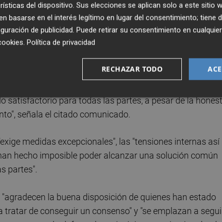
rísticas del dispositivo. Sus elecciones se aplican solo a este sitio
 basarse en el interés legítimo en lugar del consentimiento; tiene 
guración de publicidad
. Puede retirar su consentimiento en cualqu
va de Cs, fijada para votar si concurría con el PP a las
cookies
.
Política de privacidad
icado confirmando la ruptura de las negociaciones con el
RECHAZAR TODO
ACE
iudadanos y el Partido Popular queremos lamentar la
o satisfactorio para todas las partes, a pesar de la hones
to", señala el citado comunicado.
exige medidas excepcionales", las "tensiones internas así
 han hecho imposible poder alcanzar una solución común
s partes".
s "agradecen la buena disposición de quienes han estado
 tratar de conseguir un consenso" y "se emplazan a segui