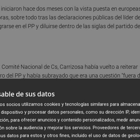
iniciaron hace dos meses con la vista puesta en europeas
as, sobre todo tras las declaraciones públicas del líder d
egrarse en el PP y diluirse dentro de las siglas del partido d
l Comité Nacional de Cs, Carrizosa había vuelto a reiterar
ro del PP y había subrayado que era una cuestión "fuera 
artido no le daba "miedo" ir solo a las urnas.
able de sus datos
 visible en los últimos días. Así, el planteamiento de
os socios utilizamos cookies y tecnologías similares para almacena
án Vázquez, quien este mismo jueves afirmó que era el
dispositivo y procesar datos personales, como su dirección IP, iden
 y europeas. Incluso apeló a dejar de "mirarse el ombligo
ción, para ofrecer anuncios y contenido personalizados, medir anun
nsaje directo a su compañero catalán.
n sobre la audiencia y mejorar los servicios.
Proveedores de tercer
s datos para estos y otros fines, incluido el uso de datos de geolo