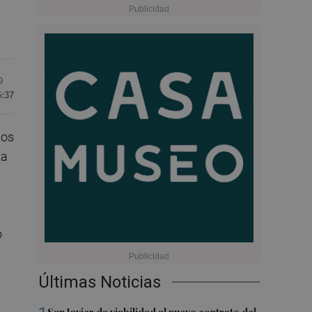
9
6:37
tos
la
o
Últimas Noticias