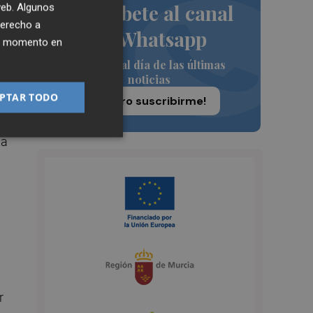
Suscríbete al canal
 web. Algunos
derecho a
de Whatsapp
ier momento en
Siempre al día de las últimas
noticias
PTAR TODO
¡Quiero suscribirme!
ta
r