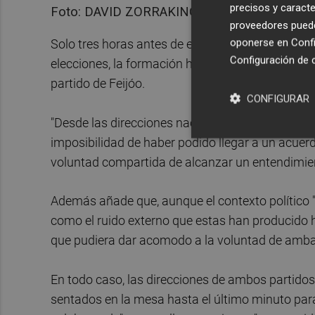
precisos y caracte
Foto: DAVID ZORRAKINO/EP
proveedores pueden
oponerse en
Confi
Solo tres horas antes de esa reunión de la Ejecuti
Configuración de 
elecciones, la formación ha difundido un comun
partido de Feijóo.
CONFIGURAR
"Desde las direcciones nacionales del partido C
imposibilidad de haber podido llegar a un acuerd
voluntad compartida de alcanzar un entendimien
Además añade que, aunque el contexto político "
como el ruido externo que estas han producido
que pudiera dar acomodo a la voluntad de amba
En todo caso, las direcciones de ambos partido
sentados en la mesa hasta el último minuto para