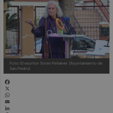
Foto: El escritor Soren Peñalver. (Ayuntamiento de
San Pedro).
Facebook
X
WhatsApp
Email
LinkedIn