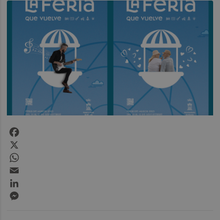
Facebook
X
WhatsApp
Email
LinkedIn
Messenger