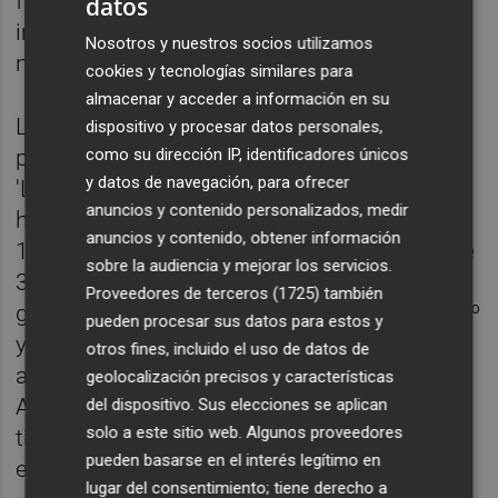
fondo evoca al cielo visto desde la noria,
datos
incluso podemos encontrar detalles de
Nosotros y nuestros socios utilizamos
nubes y pájaros en los distintos carteles".
cookies y tecnologías similares para
almacenar y acceder a información en su
La noria 'De Murcia al Cielo' es el elemento
dispositivo y procesar datos personales,
como su dirección IP, identificadores únicos
principal y característico de esta edición de
y datos de navegación, para ofrecer
'La Feria que vuelve', que es el lema que se
anuncios y contenido personalizados, medir
ha elegido. La atracción, con
capacidad para
anuncios y contenido, obtener información
144 personas, cuenta con una dimensión de
sobre la audiencia y mejorar los servicios.
30 metros de diámetro, 24
Proveedores de terceros (1725)
también
góndolas
transparentes para una visión 360º
pueden procesar sus datos para estos y
y aire acondicionado; es una noria adaptada
otros fines, incluido el uso de datos de
a personas con problemas de movilidad.
geolocalización precisos y características
Asimismo, es eléctrica y no emite ningún
del dispositivo. Sus elecciones se aplican
solo a este sitio web. Algunos proveedores
tipo de ruido. El precio del billete será de
5
pueden basarse en el interés legítimo en
euros.
lugar del consentimiento; tiene derecho a