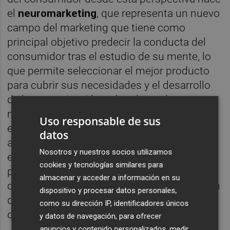
el
neuromarketing
, que representa un nuevo
campo del marketing que tiene como
principal objetivo predecir la conducta del
consumidor tras el estudio de su mente, lo
que permite seleccionar el mejor producto
para cubrir sus necesidades y el desarrollo
de la comunicación más adecuada para ser
mejor comprendida y recordada. Por todo
Uso responsable de sus
ello, las
técnicas del neuromarketing
,
datos
aunque se trate de una disciplina nueva,
Nosotros y nuestros socios utilizamos
están adquiriendo cada vez más
cookies y tecnologías similares para
protagonismo en las empresas,
almacenar y acceder a información en su
concretamente en las áreas de investigación
dispositivo y procesar datos personales,
de mercados, diseño de nuevos productos y
como su dirección IP, identificadores únicos
de publicidad.
y datos de navegación, para ofrecer
anuncios y contenido personalizados, medir