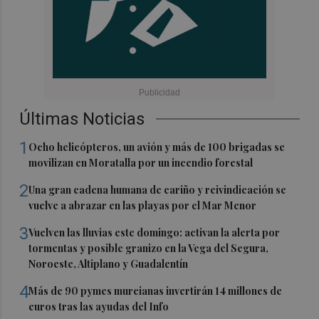
Últimas Noticias
1
Ocho helicópteros, un avión y más de 100 brigadas se
movilizan en Moratalla por un incendio forestal
2
Una gran cadena humana de cariño y reivindicación se
vuelve a abrazar en las playas por el Mar Menor
3
Vuelven las lluvias este domingo: activan la alerta por
tormentas y posible granizo en la Vega del Segura,
Noroeste, Altiplano y Guadalentín
4
Más de 90 pymes murcianas invertirán 14 millones de
euros tras las ayudas del Info