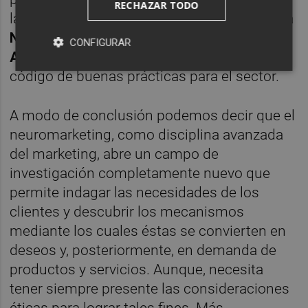
RECHAZAR TODO
las malas prácticas, la asociación holandesa
Neuromarketing Science and Business
CONFIGURAR
Association
(NMSBA) ha impulsado un
código de buenas prácticas para el sector.
A modo de conclusión podemos decir que el
neuromarketing, como disciplina avanzada
del marketing, abre un campo de
investigación completamente nuevo que
permite indagar las necesidades de los
clientes y descubrir los mecanismos
mediante los cuales éstas se convierten en
deseos y, posteriormente, en demanda de
productos y servicios. Aunque, necesita
tener siempre presente las consideraciones