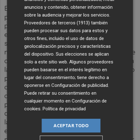
anuncios y contenido, obtener información
En consecuencia, su futuro parece muy
sobre la audiencia y mejorar los servicios.
prometedor, aunque no está exento de
Proveedores de terceros (1913)
también
problemas. Entre ellos el más importante es
pueden procesar sus datos para estos y
el de las
consideraciones éticas
. En este
otros fines, incluido el uso de datos de
sentido, hay que tener en cuenta que el
geolocalización precisos y características
neuromarketing es una herramienta más que
del dispositivo. Sus elecciones se aplican
complementa a las utilizadas hasta ahora en
solo a este sitio web. Algunos proveedores
la investigación del mercado. Por lo tanto, no
pueden basarse en el interés legítimo en
lugar del consentimiento; tiene derecho a
pretende ser capaz de sugestionar a los
oponerse en
Configuración de publicidad
.
consumidores, ni tampoco detestar y
Puede retirar su consentimiento en
comprender emociones como el amor o la
cualquier momento en
Configuración de
pasión. Las consultoras de neuromarketing
cookies
.
Política de privacidad
que introduzcan este tipo de conceptos en
las conclusiones de sus estudios están
ACEPTAR TODO
engañando a sus clientes. En este sentido,
para evitar el desprestigio que puede aportar