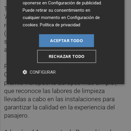
oponerse en
Configuración de publicidad
.
También ha sido reconocido como
Puede retirar su consentimiento en
'Aeropuerto Europeo más Agradable', que
cualquier momento en
Configuración de
reconoce a los aeropuertos por su oferta
cookies
.
Política de privacidad
(restaurantes, tiendas, entretenimiento) y
ACEPTAR TODO
sus esfuerzos por hacer que la espera sea
agradable y cómoda.
RECHAZAR TODO
Por su parte, los aeropuertos de Girona-
CONFIGURAR
Costa Brava y Pamplona han obtenido el
premio 'Aeropuerto Europeo más Limpio',
que reconoce las labores de limpieza
llevadas a cabo en las instalaciones para
garantizar la calidad en la experiencia del
pasajero.