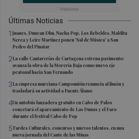
Últimas Noticias
1
Juanes, Duncan Dhu, Nacha Pop, Los Rebeldes, Maldita
Nerea y Leire Martínez ponen 'Sal de Música' a San
Pedro del Pinatar
2
La calle Cantarerías de Cartagena estrena pavimento:
avanza la obra de la Morería Baja como nuevo eje
peatonal hacia San Fernando
3
La empresa murciana Campounión renuncia al limón y
trasladará su actividad a Fuente Álamo
4
Un autobús lanzadera gratuito en Cabo de Palos
conectará el aparcamiento de Las Dunas y el Faro
durante el festival Cabo de Pop
5
Tardes Culturales, concurso y nuevos talentos, en una
nueva jornada del Cante de las Minas