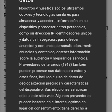
datos
Murcia en la de menos de 2 millones de
Nosotros y nuestros socios utilizamos
pasajeros.
cookies y tecnologías similares para
almacenar y acceder a información en su
dispositivo y procesar datos personales,
El Aeropuerto Josep Tarradellas Barcelona-El
como su dirección IP, identificadores únicos
Prat ha resultado ganador en tres categorías
y datos de navegación, para ofrecer
diferentes: 'Aeropuerto Europeo con el
anuncios y contenido personalizados, medir
Personal más Amable', que reconoce la
anuncios y contenido, obtener información
dedicación, amabilidad y cortesía del
sobre la audiencia y mejorar los servicios.
personal que trabaja en la infraestructura
Proveedores de terceros (1913)
también
aeroportuaria; 'Aeropuerto Europeo con el
pueden procesar sus datos para estos y
Recorrido más Fácil', un reconocimiento que
otros fines, incluido el uso de datos de
geolocalización precisos y características
pone en valor a los aeropuertos que hacen
del dispositivo. Sus elecciones se aplican
más agradable la estancia y cuyo paso por
solo a este sitio web. Algunos proveedores
ellos resulta más fácil e intuitivo para los
pueden basarse en el interés legítimo en
pasajeros.
lugar del consentimiento; tiene derecho a