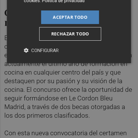
cookies
.
Política de privacidad
Catorce años de impulso a las
ACEPTAR TODO
nuevas generaciones de chefs
RECHAZAR TODO
El Premio Promesas de la alta cocina es un
certamen de ámbito nacional dirigido a
CONFIGURAR
estudiantes menores de 25 años que cursen
actualmente el último año de formación en
cocina en cualquier centro del país y que
destaquen por su pasión y su visión de la
cocina. El concurso ofrece la oportunidad de
seguir formándose en Le Cordon Bleu
Madrid, a través de dos becas otorgadas a
los dos primeros clasificados.
Con esta nueva convocatoria del certamen