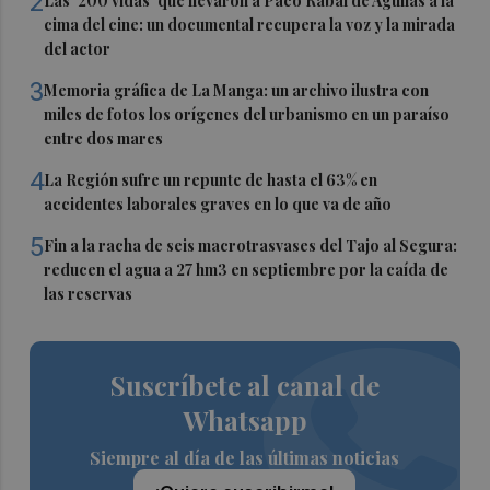
2
Las '200 vidas' que llevaron a Paco Rabal de Águilas a la
cima del cine: un documental recupera la voz y la mirada
del actor
3
Memoria gráfica de La Manga: un archivo ilustra con
miles de fotos los orígenes del urbanismo en un paraíso
entre dos mares
4
La Región sufre un repunte de hasta el 63% en
accidentes laborales graves en lo que va de año
5
Fin a la racha de seis macrotrasvases del Tajo al Segura:
reducen el agua a 27 hm3 en septiembre por la caída de
las reservas
Suscríbete al canal de
Whatsapp
Siempre al día de las últimas noticias