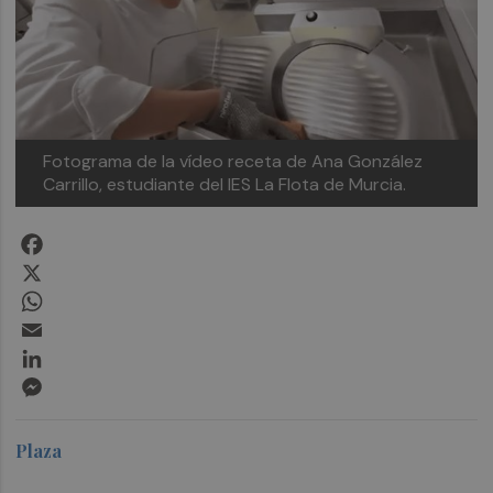
Fotograma de la vídeo receta de Ana González
Carrillo, estudiante del IES La Flota de Murcia.
Facebook
X
WhatsApp
Email
LinkedIn
Messenger
Plaza