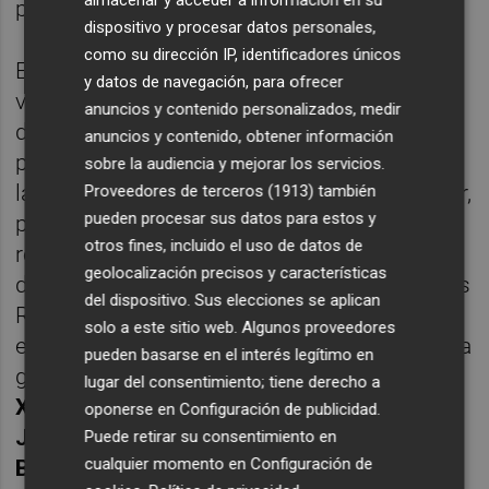
almacenar y acceder a información en su
profesores de Le Cordon Bleu Madrid.
dispositivo y procesar datos personales,
como su dirección IP, identificadores únicos
En la final del 14 de abril, los 10 finalistas
y datos de navegación, para ofrecer
viajarán a Madrid para competir en la sede
anuncios y contenido personalizados, medir
de Le Cordon Bleu Madrid, ante un
anuncios y contenido, obtener información
prestigioso jurado que se dará a conocer en
sobre la audiencia y mejorar los servicios.
las próximas semanas. En la edición anterior,
Proveedores de terceros (1913)
también
pueden procesar sus datos para estos y
presidió el jurado
Javier Olleros
, chef del
otros fines, incluido el uso de datos de
restaurante Culler de Pau (Pontevedra),
geolocalización precisos y características
distinguido con 2 estrellas Michelin y 3 soles
del dispositivo. Sus elecciones se aplican
Repsol. En ediciones anteriores, el jurado ha
solo a este sitio web. Algunos proveedores
estado presidido por otras celebridades de la
pueden basarse en el interés legítimo en
gastronomía nacional, como E
duard
lugar del consentimiento; tiene derecho a
Xatruch, Nacho Manzano, Jesús Sánchez,
oponerse en
Configuración de publicidad
.
Joan Roca, Diego Guerrero, Martín
Puede retirar su consentimiento en
cualquier momento en
Configuración de
Berasategui o Andoni Luis Aduriz
.