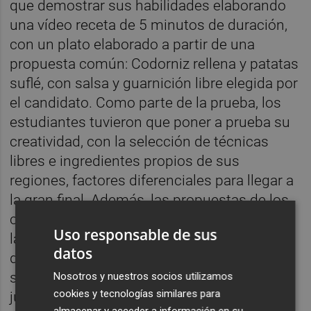
que demostrar sus habilidades elaborando
una vídeo receta de 5 minutos de duración,
con un plato elaborado a partir de una
propuesta común: Codorniz rellena y patatas
suflé, con salsa y guarnición libre elegida por
el candidato. Como parte de la prueba, los
estudiantes tuvieron que poner a prueba su
creatividad, con la selección de técnicas
libres e ingredientes propios de sus
regiones, factores diferenciales para llegar a
la gran final. Además, las propuestas de los
candidatos han estado publicadas en
Uso responsable de sus
la página oficial de Facebook de la Escuela,
datos
donde el público ha podido valorarlas y
sumar el voto popular a la evaluación del
Nosotros y nuestros socios utilizamos
cookies y tecnologías similares para
jurado profesional, compuesto por chefs