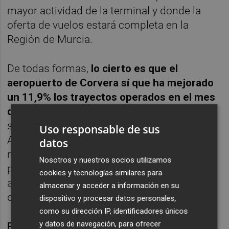
mayor actividad de la terminal y donde la
oferta de vuelos estará completa en la
Región de Murcia.
De todas formas,
lo cierto es que el
aeropuerto de Corvera sí que ha mejorado
un 11,9% los trayectos operados en el mes
de abril hasta los 783,
una cantidad muy
similar a los 791 que registró en 2019.
Uso responsable de sus
Además, este mes también contaba con el
datos
refuerzo por la transferencia de pasajeros
Nosotros y nuestros socios utilizamos
procedentes del sector ferroviario, tras el
cookies y tecnologías similares para
accidente ferroviario de Adamuz (Córdoba)
almacenar y acceder a información en su
del pasado 18 de enero.
dispositivo y procesar datos personales,
como su dirección IP, identificadores únicos
y datos de navegación, para ofrecer
En el conjunto del año, la terminal ha