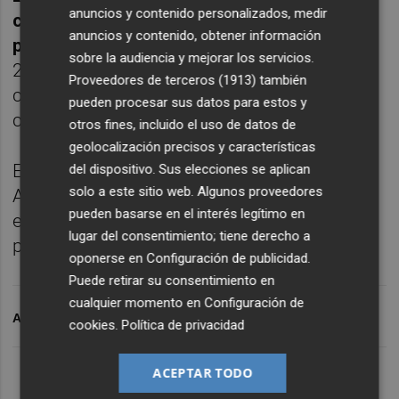
anuncios y contenido personalizados, medir
contabilizado un total de 229.194
anuncios y contenido, obtener información
pasajeros,
lo que supone un incremento del
sobre la audiencia y mejorar los servicios.
20,6% respecto a las cifras del 2025 y una
Proveedores de terceros (1913)
también
cantidad muy cercana al año prepandemia,
pueden procesar sus datos para estos y
cuando se alcanzaron los 232.474 viajeros.
otros fines, incluido el uso de datos de
geolocalización precisos y características
En cuanto al acumulado de vuelos, el
del dispositivo. Sus elecciones se aplican
solo a este sitio web. Algunos proveedores
AIRM contó con 2.141 operaciones entre
pueden basarse en el interés legítimo en
enero y abril, un 21,9% más que en el año
lugar del consentimiento; tiene derecho a
pasado.
oponerse en
Configuración de publicidad
.
Puede retirar su consentimiento en
cualquier momento en
Configuración de
ARCHIVADO EN
AEROPUERTO DE CORVERA
cookies
.
Política de privacidad
ACEPTAR TODO