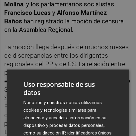
Molina
, y los parlamentarios socialistas
Francisco Lucas
y
Alfonso Martínez
Baños
han registrado la moción de censura
en la Asamblea Regional.
La moción llega después de muchos meses
de discrepancias entre los dirigentes
regionales del PP y de CS. La relación entre
populares y liberales se torció a raíz el
escándalo de la vacunación del consejero de
Uso responsable de sus
Salud, y de más de 400 funcionarios del
datos
SMS. Aquello marcó un antes y un después.
Nosotros y nuestros socios utilizamos
Porque todo se ha torcido en los últimos
cookies y tecnologías similares para
días.
El 'pin' parental, la vuelta a la
almacenar y acceder a información en su
presencialidad en las aulas, la reforma de la
dispositivo y procesar datos personales,
Ley del Presidente que permitiría al jefe del
como su dirección IP, identificadores únicos