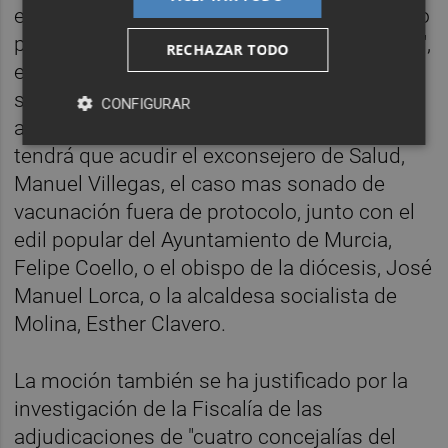
extrema transparencia, un socio de Gobierno
promovió una comisión del propio ejecutivo",
RECHAZAR TODO
en referencia a la comisión de investigación
sobre el proceso de vacunación que se
CONFIGURAR
aprobó en la Asamblea Regional a la que
tendrá que acudir el exconsejero de Salud,
Manuel Villegas, el caso mas sonado de
vacunación fuera de protocolo, junto con el
edil popular del Ayuntamiento de Murcia,
Felipe Coello, o el obispo de la diócesis, José
Manuel Lorca, o la alcaldesa socialista de
Molina, Esther Clavero.
La moción también se ha justificado por la
investigación de la Fiscalía de las
adjudicaciones de "cuatro concejalías del