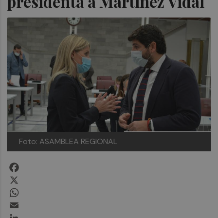
presidenta a Martínez Vidal
Foto: ASAMBLEA REGIONAL
Facebook
X
WhatsApp
Email
LinkedIn