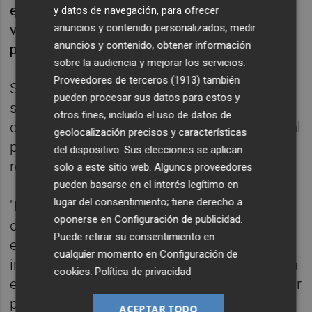
ejecutivo, Fernando López Miras, la
y datos de navegación, para ofrecer
anuncios y contenido personalizados, medir
vacunación fuera del protocolo han sido
anuncios y contenido, obtener información
puntos de fricción en el Gobierno de PP y CS.
sobre la audiencia y mejorar los servicios.
Proveedores de terceros (1913)
también
Según el texto presentado, la candidata que
pueden procesar sus datos para estos y
sustituiría a Fernando López Miras al frente
otros fines, incluido el uso de datos de
del ejecutivo sería
Ana Martínez Vidal
, actual
geolocalización precisos y características
portavoz del Ejecutivo autonómico y líder
del dispositivo. Sus elecciones se aplican
regional de CS.
solo a este sitio web. Algunos proveedores
pueden basarse en el interés legítimo en
lugar del consentimiento; tiene derecho a
"Llevamos desde Ciudadanos, también
oponerse en
Configuración de publicidad
.
desde los partidos de la oposición, pidiendo
Puede retirar su consentimiento en
el listado de los altos vacunados
cualquier momento en
Configuración de
irregularmente demasiado tiempo ya", critica
cookies
.
Política de privacidad
el referido texto, que también señala que "por
primera vez en la historia, en un ejercicio de
ACEPTAR TODO