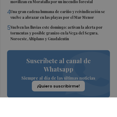
movilizan en Moratalla por un incendio forestal
4
Una gran cadena humana de cariño y reivindicación se
vuelve a abrazar en las playas por el Mar Menor
5
Vuelven las lluvias este domingo: activan la alerta por
tormentas y posible granizo en la Vega del Segura,
Noroeste, Altiplano y Guadalentín
Suscríbete al canal de
Whatsapp
Siempre al día de las últimas noticias
¡Quiero suscribirme!