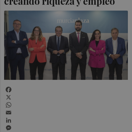
creando riqueza y empleo
Facebook
X
WhatsApp
Email
LinkedIn
Messenger