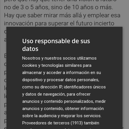
no de 3 o 5 años, sino de 10 años o más.
Hay que saber mirar más allá y emplear esa
innovación para superar el futuro incierto
que nos viene", rememoró
Isabel Mendoza
,
abogada y miembro de la Fundación UCAM.
Uso responsable de sus
datos
En este sentido,
José María Martínez
, CEO
Nosotros y nuestros socios utilizamos
del Grupo Caliche, puso de relieve
cookies y tecnologías similares para
precisamente los valores y principios que,
almacenar y acceder a información en su
dentro de las empresas familiares, han dado
dispositivo y procesar datos personales,
como su dirección IP, identificadores únicos
los ascendentes y que deben ser legados a
y datos de navegación, para ofrecer
los descendientes: "La empresa es como un
anuncios y contenido personalizados, medir
préstamo que recibes de tus padres y que
anuncios y contenido, obtener información
acabas cediendo a tus hijos siempre que se
sobre la audiencia y mejorar los servicios.
pueda". A su vez, el empresario también
Proveedores de terceros (1913)
también
expuso su particular visión de los problemas