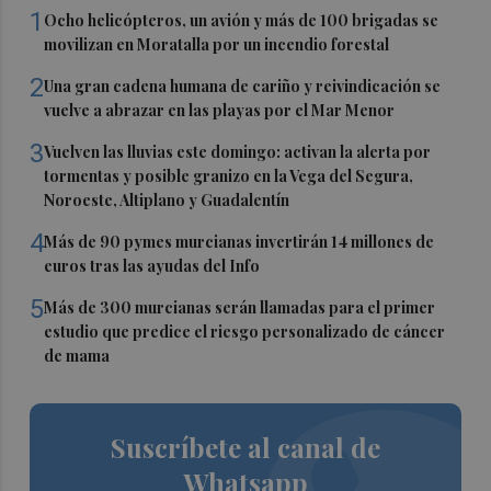
1
Ocho helicópteros, un avión y más de 100 brigadas se
movilizan en Moratalla por un incendio forestal
2
Una gran cadena humana de cariño y reivindicación se
vuelve a abrazar en las playas por el Mar Menor
3
Vuelven las lluvias este domingo: activan la alerta por
tormentas y posible granizo en la Vega del Segura,
Noroeste, Altiplano y Guadalentín
4
Más de 90 pymes murcianas invertirán 14 millones de
euros tras las ayudas del Info
5
Más de 300 murcianas serán llamadas para el primer
estudio que predice el riesgo personalizado de cáncer
de mama
Suscríbete al canal de
Whatsapp