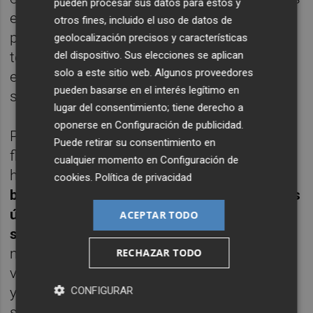
pueden procesar sus datos para estos y
en un contexto tan adverso como el actual
otros fines, incluido el uso de datos de
pues "el momento de crisis en el que nos ha
geolocalización precisos y características
tocado trabajar crea unos resortes en la
del dispositivo. Sus elecciones se aplican
solo a este sitio web. Algunos proveedores
empresa para lidiar con los problemas que
pueden basarse en el interés legítimo en
surgen, y eso nos ha fortalecido".
lugar del consentimiento; tiene derecho a
oponerse en
Configuración de publicidad
.
Por otro lado, destaca especialmente la
Puede retirar su consentimiento en
flexibilidad de las nuevas generaciones a la
cualquier momento en
Configuración de
hora de adaptarse a los cambios, pues
cookies
.
Política de privacidad
buscan de manera natural dar solución a las
últimas necesidades que surgen en la
ACEPTAR TODO
sociedad.
En consecuencia, "hay cada vez
más empresas en la Región de Murcia que
RECHAZAR TODO
van con la bandera de ser sostenibles 100%
y que dan servicios de responsabilidad
CONFIGURAR
social corporativa, que era algo de lo que no