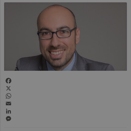
Facebook
X
WhatsApp
Email
LinkedIn
Messenger