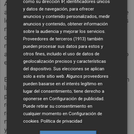
como su dirección IP, identificadores únicos
A partir de este punto hay otros dos
y datos de navegación, para ofrecer
analfabetismos más sutiles y silenciosos, de
anuncios y contenido personalizados, medir
los que veremos los efectos en los próximos
anuncios y contenido, obtener información
meses, conforme esta situación de trabajo
sobre la audiencia y mejorar los servicios.
desde casa se estabilice y se convierta en
Proveedores de terceros (1913)
también
norma para muchos. Se trata del
pueden procesar sus datos para estos y
analfabetismo relacional y del analfabetismo
otros fines, incluido el uso de datos de
geolocalización precisos y características
emocional:
del dispositivo. Sus elecciones se aplican
solo a este sitio web. Algunos proveedores
El
analfabetismo relacional
tiene que ver con
pueden basarse en el interés legítimo en
la dificultad de mantener relaciones
lugar del consentimiento; tiene derecho a
productivas, plenas y satisfactorias con el
oponerse en
Configuración de publicidad
.
resto del equipo de trabajo. Funcionar en
Puede retirar su consentimiento en
remoto implica una re-estructuración de la
cualquier momento en
Configuración de
manera de comunicar. Se pierde la fisicidad
cookies
.
Política de privacidad
y, en ocasiones, también la parte no verbal.