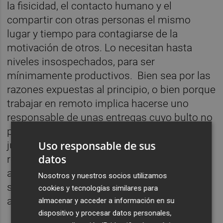
la fisicidad, el contacto humano y el
compartir con otras personas el mismo
lugar y tiempo para contagiarse de la
motivación de otros. Lo necesitan hasta
niveles insospechados, para ser
mínimamente productivos. Bien sea por las
razones expuestas al principio, o bien porque
trabajar en remoto implica hacerse uno
responsable de unas entregas cuyo bulto no
puede escurrir a través de quejas y
Uso responsable de sus
justificaciones. La falta de firmeza y
datos
regularidad de dedicación está siendo en la
actualidad el principal impedimento. Y suele
Nosotros y nuestros socios utilizamos
serlo una vez superada la barrera del
cookies y tecnologías similares para
analfabetismo tecnológico.
almacenar y acceder a información en su
dispositivo y procesar datos personales,