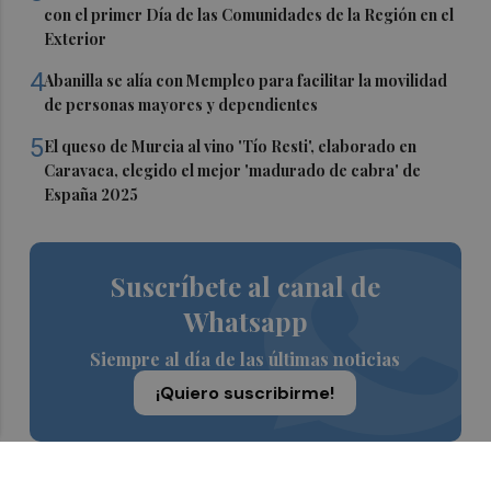
con el primer Día de las Comunidades de la Región en el
Exterior
4
Abanilla se alía con Mempleo para facilitar la movilidad
de personas mayores y dependientes
5
El queso de Murcia al vino 'Tío Resti', elaborado en
Caravaca, elegido el mejor 'madurado de cabra' de
España 2025
Suscríbete al canal de
Whatsapp
Siempre al día de las últimas noticias
¡Quiero suscribirme!