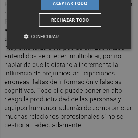
ACEPTAR TODO
El tono de voz, las pausas, los intercalares, la
muletillas, ayudan a la comprensión mutua.
RECHAZAR TODO
Por no hablar de los gestos: explicarse
adecuadamente, siendo precisos,
CONFIGURAR
específicos y concretos, no es una habilidad
muy extendida en la población. Los malos
entendidos se pueden multiplicar; por no
hablar de que la distancia incrementa la
influencia de prejuicios, anticipaciones
erróneas, faltas de información y falacias
cognitivas. Todo ello puede poner en alto
riesgo la productividad de las personas y
equipos humanos, además de comprometer
muchas relaciones profesionales si no se
gestionan adecuadamente.