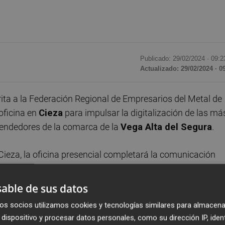
Publicado: 29/02/2024 ·
09:2
Actualizado: 29/02/2024 · 0
ita a la Federación Regional de Empresarios del Metal de
oficina en
Cieza
para impulsar la digitalización de las má
endedores de la comarca de la
Vega Alta del Segura
.
ieza, la oficina presencial completará la comunicación
anzar en el reto de la digitalización del conjunto de la
able de sus datos
os socios utilizamos cookies y tecnologías similares para almacena
s que estén empezando en la digitalización como a aquella
dispositivo y procesar datos personales, como su dirección IP, iden
maño su negocio y con independencia del sector al que