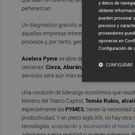
y datos de navega
pertenezcan.
obtener informació
pueden procesar su
Un diagnóstico gratuito sobre el nivel de digitali
precisos y caracte
aquellas empresas interesadas. Una base para a
proveedores pueden
oponerse en
Confi
procesos y, por tanto, genere mayor competitivi
Configuración de 
Acelera Pyme
se abre de esta forma a todas l
CONFIGURAR
cercanas:
Cieza, Abarán, Blanca y Mula.
Local
servicios será aún más evidente con el impulso de
Una vocación de liderazgo económico que resaltó
Moreno del Teatro Capitol,
Tomás Rubio, alcal
especialmente las
PYMES
, tienen la necesidad
productividad. Y en pleno siglo XXI, no hay otr
tecnologías,
aceptando y asumiendo el nivel im
adaptarse a esta realidad si quieren sobrevivir.