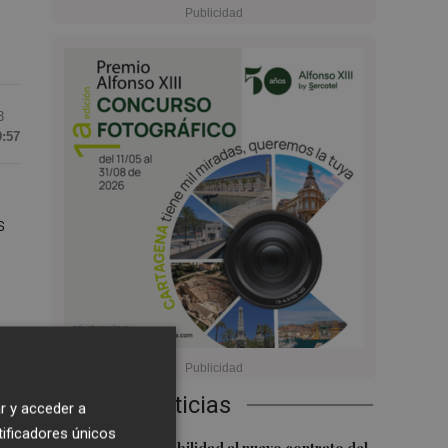
3
9:57
s
Últimas Noticias
r y acceder a
s
tificadores únicos