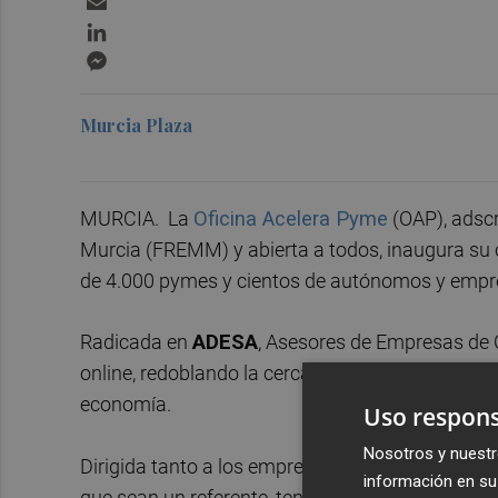
LinkedIn
Messenger
Murcia Plaza
MURCIA. La
Oficina Acelera Pyme
(OAP), adscr
Murcia (FREMM) y abierta a todos, inaugura su 
de 4.000 pymes y cientos de autónomos y empr
Radicada en
ADESA
, Asesores de Empresas de C
online, redoblando la cercanía y atención para av
economía.
Uso respons
Nosotros y nuestr
Dirigida tanto a los empresarios y profesionale
información en su 
que sean un referente, tengan menor o mayor ta