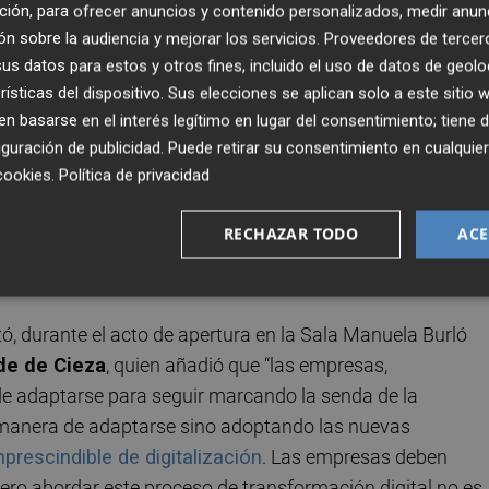
ción, para ofrecer anuncios y contenido personalizados, medir anun
n sobre la audiencia y mejorar los servicios.
Proveedores de tercer
s datos para estos y otros fines, incluido el uso de datos de geolo
zación será el primer paso que realice la
OAP
a todas
rísticas del dispositivo. Sus elecciones se aplican solo a este sitio
cometer un plan de digitalización que optimice todos sus
 basarse en el interés legítimo en lugar del consentimiento; tiene 
guración de publicidad
. Puede retirar su consentimiento en cualqu
dad, empleo y negocio.
cookies
.
Política de privacidad
as ciudades que conforman la Vega Alta del Segura o
RECHAZAR TODO
ACE
idades cuya pujanza agroalimentaria, industrial y de
 la digitalización.
, durante el acto de apertura en la Sala Manuela Burló
de de Cieza
, quien añadió que “las empresas,
 de adaptarse para seguir marcando la senda de la
a manera de adaptarse sino adoptando las nuevas
prescindible de digitalización
. Las empresas deben
 Pero abordar este proceso de transformación digital no es