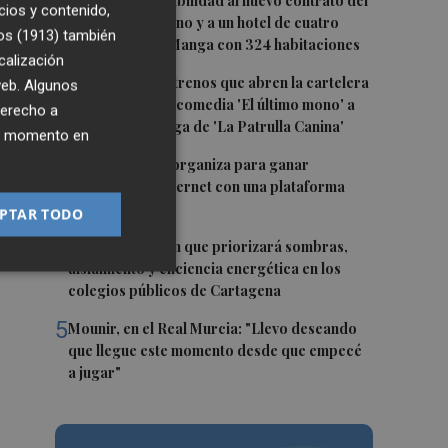
1
San Javier da viabilidad al nuevo contrato del
cios y contenido,
transporte urbano y a un hotel de cuatro
os (1913)
también
estrellas en La Manga con 324 habitaciones
calización
2
Estos son los estrenos que abren la cartelera
 web. Algunos
en agosto: de la comedia 'El último mono' a
derecho a
una nueva entrega de 'La Patrulla Canina'
ier momento en
3
Los Belones se organiza para ganar
visibilidad en internet con una plataforma
colaborativa
PTAR TODO
4
Luz verde al plan que priorizará sombras,
aislamiento y eficiencia energética en los
colegios públicos de Cartagena
5
Mounir, en el Real Murcia: "Llevo deseando
que llegue este momento desde que empecé
a jugar"