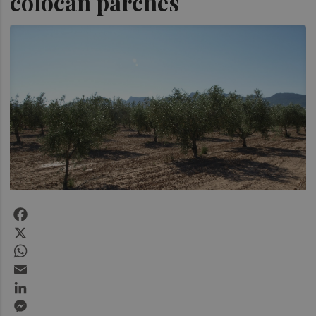
colocan parches
Facebook
X
WhatsApp
Email
LinkedIn
Messenger