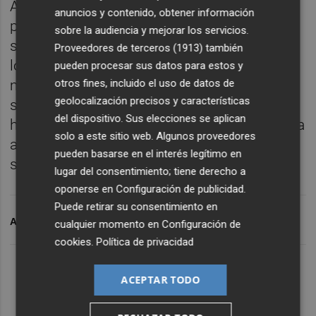
Alertan desde COAG que todos los
anuncios y contenido, obtener información
parámetros estudiados en los cultivos de
sobre la audiencia y mejorar los servicios.
secano se encuentran en nivel de alerta y en
Proveedores de terceros (1913)
también
los de regadío la capacidad de maniobra es
pueden procesar sus datos para estos y
otros fines, incluido el uso de datos de
mínima. "Los planes de cuenca son
geolocalización precisos y características
sectorializados, cada uno va a su aire y no
del dispositivo. Sus elecciones se aplican
hay una planificación nacional. El futuro de la
solo a este sitio web. Algunos proveedores
agricultura de la Región está en peligro",
pueden basarse en el interés legítimo en
señala Gil.
lugar del consentimiento; tiene derecho a
oponerse en
Configuración de publicidad
.
Puede retirar su consentimiento en
ARCHIVADO EN
COAG
COAG-IR
REGIÓN DE MURCIA
cualquier momento en
Configuración de
cookies
.
Política de privacidad
ACEPTAR TODO