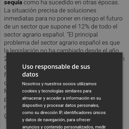
sequía
como ha sucedido en otras épocas.
La situación precisa de soluciones
inmediatas para no poner en riesgo el futuro
de un sector que supone el 12% de todo el
sector agrario español. “El principal
problema del sector agrario español es que
la legislación no ha cambiado desde el año
2000. Los pocos cambios han ido en función
Uso responsable de sus
de las comunidades autónomas y no en
datos
función de las necesidades que necesita
cada zona. Nosotros tenemos poco peso en
Nosotros y nuestros socios utilizamos
Madrid. Si no hay cambios a corto y medio
cookies y tecnologías similares para
almacenar y acceder a información en su
plazo nos encontraremos en una situación
dispositivo y procesar datos personales,
muy grave. El impacto económico será muy
como su dirección IP, identificadores únicos
grave”, señala Gil.
y datos de navegación, para ofrecer
anuncios y contenido personalizados, medir