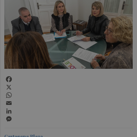
Facebook
X
WhatsApp
Email
LinkedIn
Messenger
Cartagena Plaza