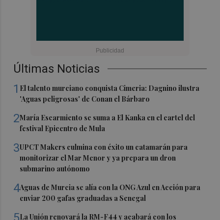
Últimas Noticias
1
El talento murciano conquista Cimeria: Dagnino ilustra
'Aguas peligrosas' de Conan el Bárbaro
2
María Escarmiento se suma a El Kanka en el cartel del
festival Epicentro de Mula
3
UPCT Makers culmina con éxito un catamarán para
monitorizar el Mar Menor y ya prepara un dron
submarino autónomo
4
Aguas de Murcia se alía con la ONG Azul en Acción para
enviar 200 gafas graduadas a Senegal
5
La Unión renovará la RM-F44 y acabará con los