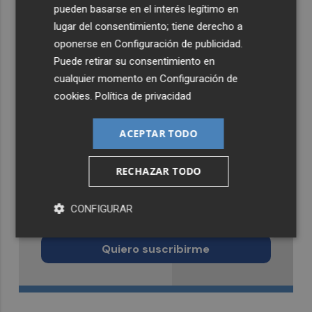
pueden basarse en el interés legítimo en
lugar del consentimiento; tiene derecho a
oponerse en
Configuración de publicidad
.
Puede retirar su consentimiento en
cualquier momento en
Configuración de
cookies
.
Política de privacidad
ACEPTAR TODO
RECHAZAR TODO
Recibe toda la actualidad de
CONFIGURAR
Murcia Plaza en tu correo
Quiero suscribirme