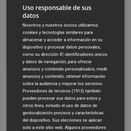
2
Luz verde a una inversión de casi 50.000 euros para
Uso responsable de sus
renovar las dos pistas deportivas de Abenarabi en
datos
Murcia
Nosotros y nuestros socios utilizamos
3
Las cuatro playas de la Región acreditadas con el
cookies y tecnologías similares para
máximo nivel de accesibilidad están en Cartagena
almacenar y acceder a información en su
4
El pequeño ahorrador vuelve a las letras del Tesoro y
dispositivo y procesar datos personales,
demanda 15.000 millones en 6 meses
como su dirección IP, identificadores únicos
y datos de navegación, para ofrecer
5
El oleoturismo se abre al público internacional con la
anuncios y contenido personalizados, medir
gastronomía como reclamo
anuncios y contenido, obtener información
sobre la audiencia y mejorar los servicios.
Proveedores de terceros (1913)
también
pueden procesar sus datos para estos y
otros fines, incluido el uso de datos de
geolocalización precisos y características
del dispositivo. Sus elecciones se aplican
solo a este sitio web. Algunos proveedores