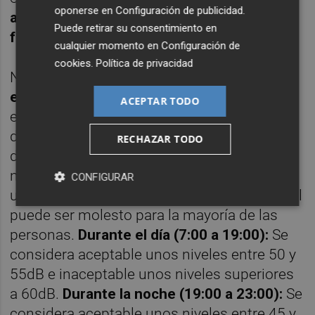
oponerse en
Configuración de publicidad
.
acústica y un plan de acción en distintas
Puede retirar su consentimiento en
fases para reducir la inmisión sonora.
cualquier momento en
Configuración de
cookies
.
Política de privacidad
Niveles ruido muy altos pueden
provocar
efectos perjudiciales para la salud
. Es por
ACEPTAR TODO
ello por lo que la OMS fija diferentes niveles
de ruido molestos según el momento del
RECHAZAR TODO
día. Los momentos del día se dividen en día,
noche y madrugada y cada uno posee un
CONFIGURAR
umbral de ruido el cual superar dicho umbral
puede ser molesto para la mayoría de las
personas.
Durante el día (7:00 a 19:00):
Se
considera aceptable unos niveles entre 50 y
55dB e inaceptable unos niveles superiores
a 60dB.
Durante la noche (19:00 a 23:00):
Se
considera aceptable unos niveles entre 45 y