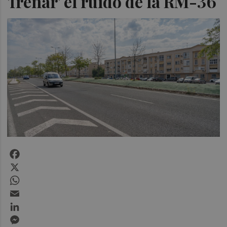
'frenar' el ruido de la RM-36
Facebook
X
WhatsApp
Email
LinkedIn
Messenger