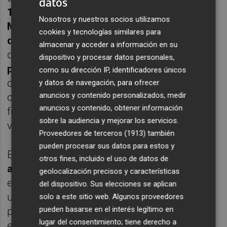
datos
12); las autovías del Noroeste (RM-15) y
Nosotros y nuestros socios utilizamos
Mar Menor (RM-19); y la Ronda Transversal
cookies y tecnologías similares para
de Cartagena (RM-36).
En los doce tramos
almacenar y acceder a información en su
definidos se instalarán
7.000 metros de
dispositivo y procesar datos personales,
pantallas acústicas
que se podrán
como su dirección IP, identificadores únicos
complementar con otros sistemas como
y datos de navegación, para ofrecer
anuncios y contenido personalizados, medir
caballones de tierra, asfaltos
anuncios y contenido, obtener información
fonoabsorbentes y medidas para reducir
sobre la audiencia y mejorar los servicios.
velocidad.
Proveedores de terceros (1913)
también
pueden procesar sus datos para estos y
El ‘Plan Silencio’ es una estrategia
otros fines, incluido el uso de datos de
antirruido
que nace de la evaluación de las
geolocalización precisos y características
emisiones sonoras de las vías a través de
del dispositivo. Sus elecciones se aplican
unos mapas de ruido y su afección a la
solo a este sitio web. Algunos proveedores
pueden basarse en el interés legítimo en
población. Tras ese análisis se han
lugar del consentimiento; tiene derecho a
establecido
unos objetivos de calidad