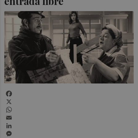
entrada libre
Facebook
X
WhatsApp
Email
LinkedIn
Messenger