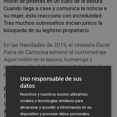
millón de pesetas en un cubo de la basura.
Cuando llega a casa y comunica la noticia a
su mujer, ésta reacciona con incredulidad.
Tras muchos sobresaltos inician juntos la
búsqueda de su legítimo propietario.
En las Navidades de 2019, el cineasta Óscar
Parra de Carrizosa estrenó el cortometraje
Aquel millón en la basura
, homenaje y
continuación de la historia relatada por la
película.
Uso responsable de sus
datos
El ciclo de López Vázquez continuará en la
Nosotros y nuestros socios utilizamos
Filmoteca el 19 de marzo con la proyección
cookies y tecnologías similares para
de
Mi querida señorita
, de Jaime de Armiñan;
almacenar y acceder a información en su
y terminará el 27 marzo, con
Peppermint
dispositivo y procesar datos personales,