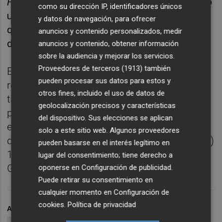
Frappé,
de Carlos Saura, una obra que supuso
como su dirección IP, identificadores únicos
un giro radical en la filmografía del actor, ya
y datos de navegación, para ofrecer
que abordaba por primera vez un papel
anuncios y contenido personalizados, medir
dramático.
anuncios y contenido, obtener información
sobre la audiencia y mejorar los servicios.
Proveedores de terceros (1913)
también
El monográfico de la Filmoteca servirá para
pueden procesar sus datos para estos y
recordar al público murciano el enorme
otros fines, incluido el uso de datos de
talento de este intérprete, quien entre otros
geolocalización precisos y características
premios obtuvo la Medalla de Oro al Mérito
del dispositivo. Sus elecciones se aplican
en las Bellas Artes (1985), la Espiga de Oro
solo a este sitio web. Algunos proveedores
de la Semana de Cine de Valladolid (Seminci)
pueden basarse en el interés legítimo en
1989, Premio Nacional de Teatro (2002) y el
lugar del consentimiento; tiene derecho a
Goya de Honor (2004).
oponerse en
Configuración de publicidad
.
Puede retirar su consentimiento en
cualquier momento en
Configuración de
cookies
.
Política de privacidad
ARCHIVADO EN
FILMOTECA REGIONAL