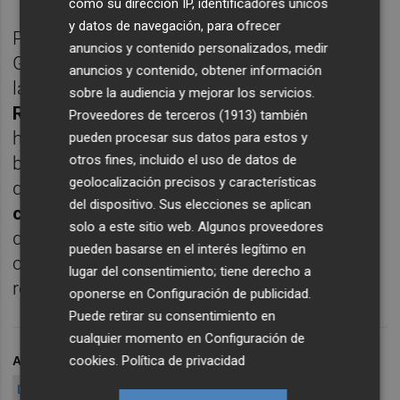
como su dirección IP, identificadores únicos
y datos de navegación, para ofrecer
Por otro lado, ha afirmado que el apoyo del
anuncios y contenido personalizados, medir
Gobierno regional está enmarcado en
anuncios y contenido, obtener información
la
Estrategia de Especialización Inteligente
sobre la audiencia y mejorar los servicios.
RIS4 2021-2027
, que "nos permite avanzar
Proveedores de terceros (1913)
también
hacia una economía más competitiva y
pueden procesar sus datos para estos y
otros fines, incluido el uso de datos de
basada en el conocimiento". Y ha añadido
geolocalización precisos y características
que "
la Región de Murcia lidera el
del dispositivo. Sus elecciones se aplican
crecimiento en inversión en I+D en España
solo a este sitio web. Algunos proveedores
desde la última crisis económica,
pueden basarse en el interés legítimo en
consolidando nuestro papel como un
lugar del consentimiento; tiene derecho a
referente en innovación".
oponerse en
Configuración de publicidad
.
Puede retirar su consentimiento en
cualquier momento en
Configuración de
cookies
.
Política de privacidad
ARCHIVADO EN
INNOVACIÓN TECNOLÓGICA
DESARROLLO EMPRESARIAL