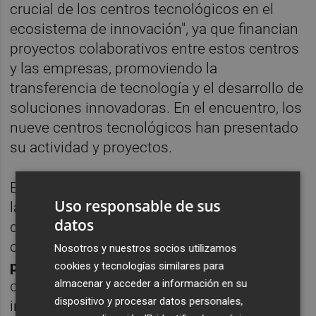
crucial de los centros tecnológicos en el
ecosistema de innovación", ya que financian
proyectos colaborativos entre estos centros
y las empresas, promoviendo la
transferencia de tecnología y el desarrollo de
soluciones innovadoras. En el encuentro, los
nueve centros tecnológicos han presentado
su actividad y proyectos.
El evento "reúne a los principales actores de
Uso responsable de sus
la innovación y la investigación de la Región
datos
de Murcia, y es un reflejo de nuestro
compromiso
por fortalecer la colaboración
Nosotros y nuestros socios utilizamos
público-privada
como base para impulsar el
cookies y tecnologías similares para
almacenar y acceder a información en su
desarrollo socioeconómico a través de la
dispositivo y procesar datos personales,
innovación", ha señalado la consejera.