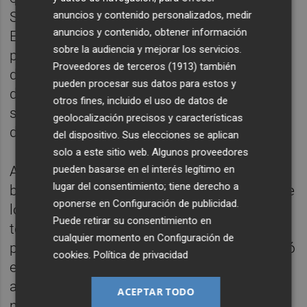
Señor", atreviéndose con la Autoridad
anuncios y contenido personalizados, medir
anuncios y contenido, obtener información
Eclesiástica, dice: "Dios que me creáis,
sobre la audiencia y mejorar los servicios.
porque sus ministros no cumplen con su
Proveedores de terceros (1913)
también
deber", y causando en todos asombro y
pueden procesar sus datos para estos y
desconcierto la transformación que en ella
otros fines, incluido el uso de datos de
se operaba, al expresarse con magnificas
geolocalización precisos y características
dotes oradoras en los momentos del trance.
del dispositivo. Sus elecciones se aplican
solo a este sitio web. Algunos proveedores
A sus misiones acudían campesinos,
pueden basarse en el interés legítimo en
lugar del consentimiento; tiene derecho a
bañistas del Balneario del pueblo, vecinos de
oponerse en
Configuración de publicidad
.
localidades cercanas algunos descalzos y
Puede retirar su consentimiento en
todos enfervorizados, formándose colas de
cualquier momento en
Configuración de
peregrinos, con tal entusiasmo que despertó
cookies
.
Política de privacidad
el fanatismo en las gentes y la atención y el
ataque de los medios de comunicación del
ACEPTAR TODO
momento, como
el
Periódico Nacional
,