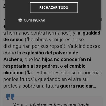
Época
o
El Español
…
RECHAZAR TODO
Entre sus profecías se cuentan
la guerra civil
CONFIGURAR
española
("una guerra en España enfrentará
a hermanos contra hermanos") y
la igualdad
de sexos
("hombres y mujeres no se
distinguirían por sus ropas"). Vaticinó cosas
como
la explosión del polvorín de
Archena,
que los
hijos no conocerían ni
respetarían a los padres,
o
el cambio
climático
("las estaciones sólo se conocerían
por los frutos"), quedando en el aire su
profecía sobre una futura
guerra nuclear
…
"Aquella frágil mujer fue estigmatizada,