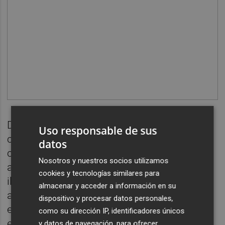
De nombre
Francisca Guillén Ortega
, más
Uso responsable de sus
conocida por la "Iluminada", esta joven, de
datos
complexión pequeña y frágil, un día dijo
Nosotros y nuestros socios utilizamos
aparecérsele el Señor y la Virgen,
cookies y tecnologías similares para
iluminándola con sus mensajes. A partir de
almacenar y acceder a información en su
aquí cada atardecer, cuando el sol se perdía
dispositivo y procesar datos personales,
en la lejanía haciéndose invisible, predicaba
como su dirección IP, identificadores únicos
en el lugar de las apariciones "las cosas del
y datos de navegación, para ofrecer