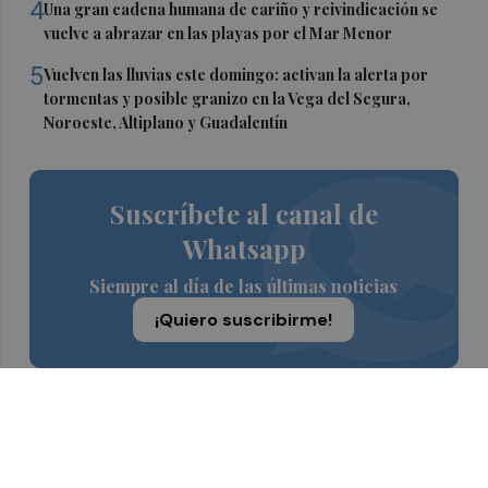
4
Una gran cadena humana de cariño y reivindicación se
vuelve a abrazar en las playas por el Mar Menor
5
Vuelven las lluvias este domingo: activan la alerta por
tormentas y posible granizo en la Vega del Segura,
Noroeste, Altiplano y Guadalentín
Suscríbete al canal de
Whatsapp
Siempre al día de las últimas noticias
¡Quiero suscribirme!