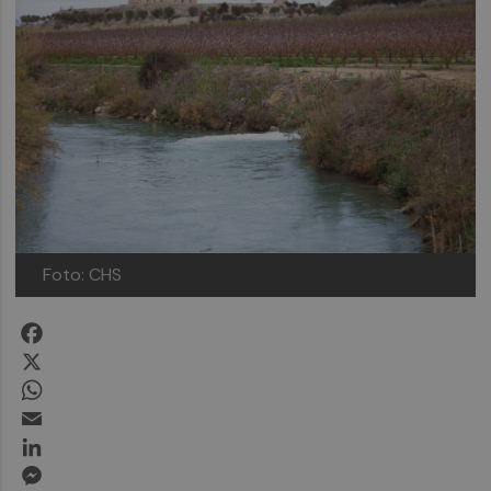
Foto: CHS
Facebook
X
WhatsApp
Email
LinkedIn
Messenger