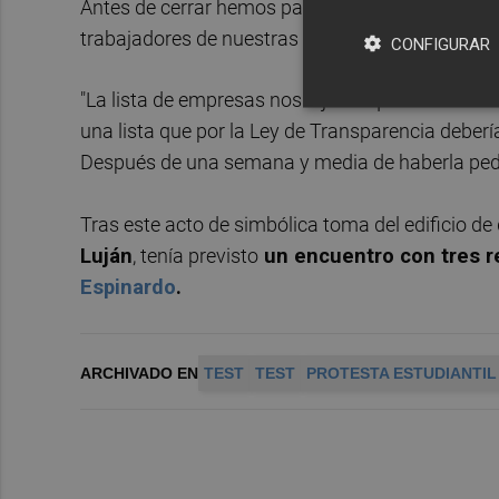
Antes de cerrar hemos pasado despacho por des
trabajadores de nuestras intenciones", explica
la
CONFIGURAR
"La lista de empresas nos dijeron que nos la d
una lista que por la Ley de Transparencia deber
Después de una semana y media de haberla pedi
Tras este acto de simbólica toma del edificio d
Luján
, tenía previsto
un encuentro con tres r
Espinardo
.
ARCHIVADO EN
TEST
TEST
PROTESTA ESTUDIANTIL