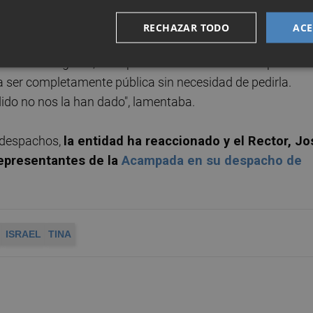
pacho avisando a todos los estudiantes, profesores y ot
 portavoz de la protesta, Ana Rocamora López.
RECHAZAR TODO
ACE
arían el domingo 19, en la primera semana de acampada. E
ía ser completamente pública sin necesidad de pedirla.
do no nos la han dado", lamentaba.
e despachos,
la entidad ha reaccionado y el Rector, Jo
epresentantes de la
Acampada en su despacho de
ISRAEL
TINA