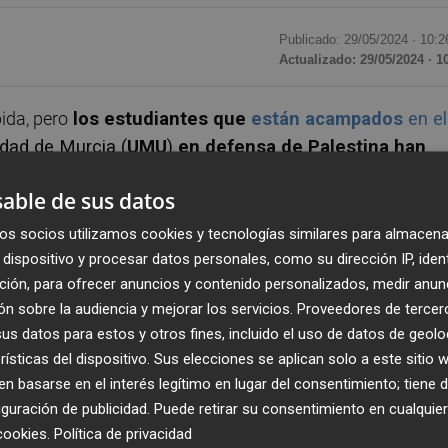
Publicado: 29/05/2024 ·
10:2
Actualizado: 29/05/2024 · 1
ida, pero
l
os estudiantes que
están acampados
en el
idad de Murcia (
UMU
)
en defensa de Palestina han
ras para exigue que la universidad
haga público el
able de sus datos
ora la entidad docente y que están vinculadas a Israel y
ación con el sionismo".
os socios utilizamos cookies y tecnologías similares para almacena
dispositivo y procesar datos personales, como su dirección IP, iden
ción, para ofrecer anuncios y contenido personalizados, medir anun
tá llevando a cabo Israel sobre el pueblo palestino e
n sobre la audiencia y mejorar los servicios.
Proveedores de tercer
s que se están llevando a cabo a nivel internacional y
s datos para estos y otros fines, incluido el uso de datos de geolo
 objetivos.
rísticas del dispositivo. Sus elecciones se aplican solo a este sitio
 basarse en el interés legítimo en lugar del consentimiento; tiene 
to en la obligación de meternos en la Facultad de
guración de publicidad
. Puede retirar su consentimiento en cualqu
 simbólica, ya que siguen habiendo dos entradas abiertas
cookies
.
Política de privacidad