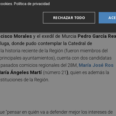
cookies
.
Política de privacidad
a Cs será útil". O sea: "Cada voto que los murcianos pong
 de los españoles, desde Cartagena hasta Huesca, pasando
RECHAZAR TODO
ACE
ncisco Morales
y el exedil de Murcia
Pedro García Re
lluga, donde pudo contemplar la Catedral de
la historia reciente de la Región (fueron miembros del
 principales ayuntamientos), cuenta con dos candidatas
os pasados comicios regionales del 28M,
María José Ros
aría Ángeles Martí
(número 21
)
, quien es además la
stituciones de la Región.
ue "pensar en quién va a defender mejor los intereses de