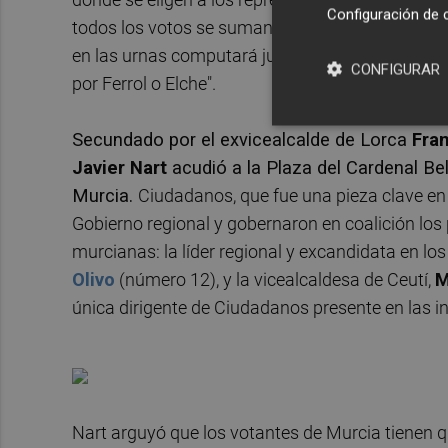
Configuración de 
todos los votos se suman, por lo que "todo voto 
en las urnas computará junto al voto del resto
CONFIGURAR
por Ferrol o Elche".
Secundado por el exvicealcalde de Lorca
Fra
Javier Nart
acudió a la Plaza del Cardenal Be
Murcia.
Ciudadanos, que fue una pieza clave en 
Gobierno regional y gobernaron en coalición los
murcianas: la líder regional y excandidata en l
Olivo
(número 12), y la vicealcaldesa de Ceutí,
M
única dirigente de Ciudadanos presente en las in
Nart arguyó que los votantes de Murcia tienen q