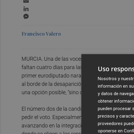
LinkedIn
Messenger
Francisco Valero
MURCIA. Una de las voces históricas de Ciudad
faltan cuatro días para las elecciones europeas.
Uso respons
primer eurodiputado naranja. Ahora, justo cuand
Nosotros y nuestr
al borde de la desaparición, el candidato libera
información en su 
una opción posible, "sino que es necesaria".
y datos de navega
obtener informació
El número dos de la candidatura que encabeza
J
pueden procesar su
precisos y caracte
pedir el voto. Especialmente quiso reivindicar la 
proveedores pueden
avanzando en la integración Europea" y porque, 
oponerse en
Confi
donde se eligen a los representantes de España e