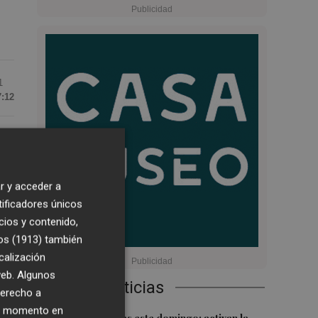
1
7:12
a,
r y acceder a
nte
tificadores únicos
cios y contenido,
os (1913)
también
ra
calización
 web. Algunos
Últimas Noticias
derecho a
ier momento en