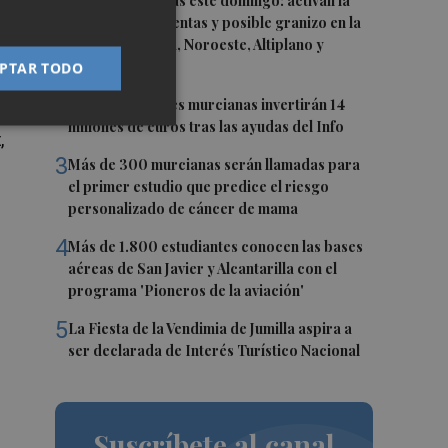
1
Vuelven las lluvias este domingo: activan la
alerta por tormentas y posible granizo en la
an
Vega del Segura, Noroeste, Altiplano y
Guadalentín
PTAR TODO
2
Más de 90 pymes murcianas invertirán 14
millones de euros tras las ayudas del Info
x
,
3
Más de 300 murcianas serán llamadas para
el primer estudio que predice el riesgo
personalizado de cáncer de mama
4
Más de 1.800 estudiantes conocen las bases
aéreas de San Javier y Alcantarilla con el
programa 'Pioneros de la aviación'
5
La Fiesta de la Vendimia de Jumilla aspira a
ser declarada de Interés Turístico Nacional
Suscríbete al canal