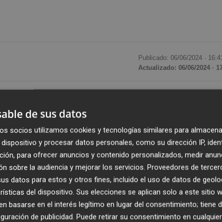
Publicado: 06/06/2024 ·
16:4
Actualizado: 06/06/2024 · 1
anos hizo parada este jueves en Murcia, cuando apena
 Es
Javier Nart
, quien hace diez años se convirtió en el
able de sus datos
o su formación vive el momento más crítico de su histori
os socios utilizamos cookies y tecnologías similares para almacena
l alza la voz para reivindicar que Ciudadanos no es solame
dispositivo y procesar datos personales, como su dirección IP, iden
ción, para ofrecer anuncios y contenido personalizados, medir anun
n sobre la audiencia y mejorar los servicios.
Proveedores de tercer
ordi Cañas
recorrió el centro de la capital del Segura pa
s datos para estos y otros fines, incluido el uso de datos de geolo
rísticas del dispositivo. Sus elecciones se aplican solo a este sitio
utilidad del voto a los naranjas este 9J "para seguir
 basarse en el interés legítimo en lugar del consentimiento; tiene 
ya que la circunscripción es única, son unas elecciones
guración de publicidad
. Puede retirar su consentimiento en cualqu
n Europa, que no se eligen diputados territoriales y que