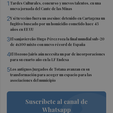
1
Tardes Culturales, concurso y nuevos talentos, en una
nueva jornada del Cante de las Minas
2
Y si tu vecino fuera un asesino: detenido en Cartagena un
fugitivo buscado por un homicidio cometido hace 43
años en EE UU
3
El sanjaviereño Hugo Pérez roza la final mundial sub-20
de 4x100 mixto con nuevo récord de España
4
El Hozono Jairis aún necesita un par de incorporaciones
para su cuarto año en la LF Endesa
5
Los antiguos Juzgados de Totana avanzan en su
transformación para acoger un espacio para las
asociaciones del municipio
Suscríbete al canal de
Whatsapp