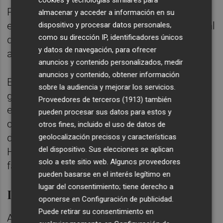
Por divisiones de actividad, el área de
almacenar y acceder a información en su
espirituosos supuso en 2021 el 57% del total
dispositivo y procesar datos personales,
como su dirección IP, identificadores únicos
de ventas, mientras que el área de vinos
y datos de navegación, para ofrecer
aportó el 43% restante.
anuncios y contenido personalizados, medir
anuncios y contenido, obtener información
En cuanto a los mercados, las ventas del
sobre la audiencia y mejorar los servicios.
grupo en España representaron en el
Proveedores de terceros (1913)
también
ejercicio de 2021 el 50% del conjunto de la
pueden procesar sus datos para estos y
cifra de negocio. Su crecimiento en el canal
otros fines, incluido el uso de datos de
de Alimentación fue del 35% y el canal
geolocalización precisos y características
del dispositivo. Sus elecciones se aplican
Horeca recuperó gran parte de su
solo a este sitio web. Algunos proveedores
facturación, valores cercanos a los de 2019.
pueden basarse en el interés legítimo en
lugar del consentimiento; tiene derecho a
Inversión en RSC
oponerse en
Configuración de publicidad
.
Puede retirar su consentimiento en
Asimismo, la multinacional cartagenera ha