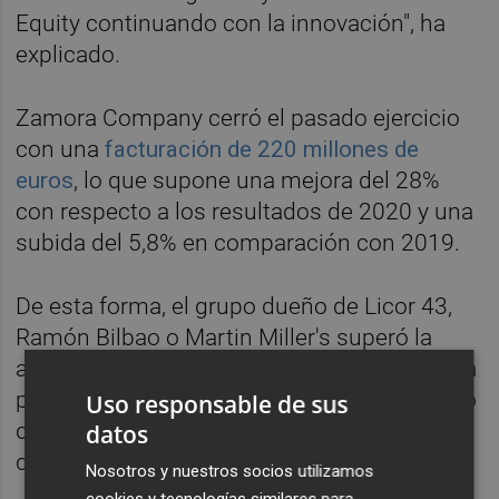
Equity continuando con la innovación", ha
explicado.
Zamora Company cerró el pasado ejercicio
con una
facturación de 220 millones de
euros
, lo que supone una mejora del 28%
con respecto a los resultados de 2020 y una
subida del 5,8% en comparación con 2019.
De esta forma, el grupo dueño de Licor 43,
Ramón Bilbao o Martin Miller's superó la
actividad registrada en el ejercicio previo a la
pandemia e impulsó el crecimiento orgánico
Uso responsable de sus
de su negocio en todos los canales de
datos
distribución y mercados.
Nosotros y nuestros socios utilizamos
cookies y tecnologías similares para