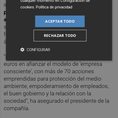
cualquier momento en
Configuración de
invertido más de
siete millones de euros en
cookies
.
Política de privacidad
protección del medio
ambiente,
empoderamiento de empleados,
ACEPTAR TODO
su relación con los consumidores y el
fomento del buen gobierno en todas las
RECHAZAR TODO
áreas de la empresa.
CONFIGURAR
"Hemos invertido más de siete millones de
euros en afianzar el modelo de 'empresa
consciente', con más de 70 acciones
emprendidas para protección del medio
ambiente, empoderamiento de empleados,
el buen gobierno y la relación con la
sociedad", ha asegurado el presidente de la
compañía.