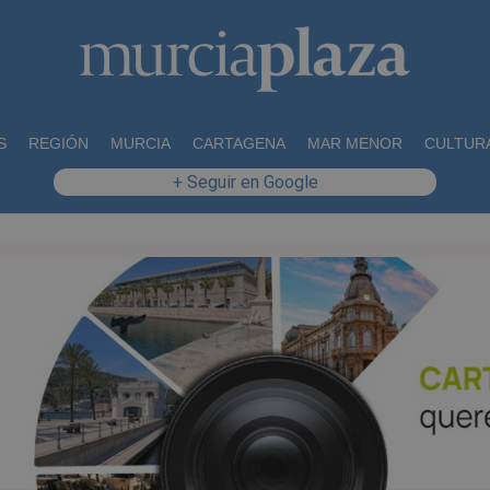
S
REGIÓN
MURCIA
CARTAGENA
MAR MENOR
CULTUR
+ Seguir en Google