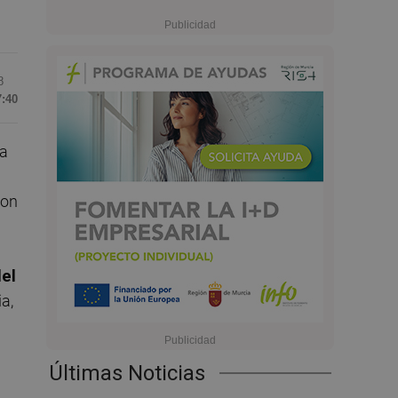
8
7:40
ia
ron
del
a,
Últimas Noticias