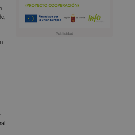
n
do,
ón
e
nal