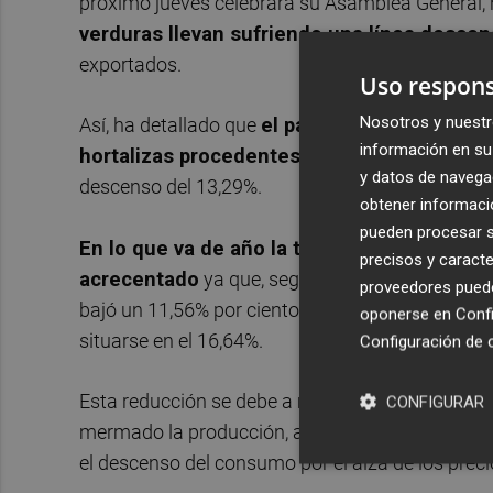
próximo jueves celebrará su Asamblea General,
verduras llevan sufriendo una línea desce
exportados.
Uso respons
Nosotros y nuestr
Así, ha detallado que
el pasado año se enviaro
información en su 
hortalizas procedentes la Región de Murcia
y datos de navega
descenso del 13,29%.
obtener informació
pueden procesar su
En lo que va de año la tendencia no solo se
precisos y caracte
acrecentado
ya que, según los datos disponibl
proveedores pueden
bajó un 11,56% por ciento en relación al mismo 
oponerse en
Confi
situarse en el 16,64%.
Configuración de 
Esta reducción se debe a múltiples causas, entre
CONFIGURAR
mermado la producción, a lo que habría que unir 
el descenso del consumo por el alza de los preci