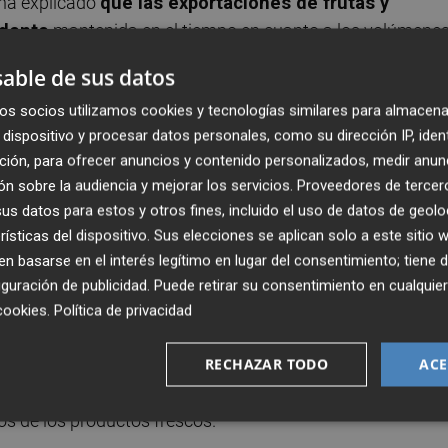
 ha explicado
que las exportaciones de frutas y
ndente
mantenida en el tiempo en cuanto a los volúmene
able de sus datos
os socios utilizamos cookies y tecnologías similares para almacena
n a Europa 2,7 millones de toneladas de frutas y
dispositivo y procesar datos personales, como su dirección IP, iden
,
frente a los 3,1 millones del año 2021, lo que representa
ción, para ofrecer anuncios y contenido personalizados, medir anun
n sobre la audiencia y mejorar los servicios.
Proveedores de tercer
s datos para estos y otros fines, incluido el uso de datos de geolo
 ha mantenido a la baja, sino que incluso se ha
rísticas del dispositivo. Sus elecciones se aplican solo a este sitio
es hasta el mes de febrero, en enero el volumen exportado
 basarse en el interés legítimo en lugar del consentimiento; tiene 
mes de 2022, y en febrero esa caída se incrementó hasta
guración de publicidad
. Puede retirar su consentimiento en cualqu
cookies
.
Política de privacidad
 ellas una
climatología adversa y la sequía
, lo que ha
RECHAZAR TODO
ACE
la caída de exportaciones al Reino Unido debido al Brexit
os de los productos frescos.