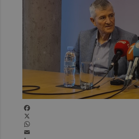
Facebook
X
WhatsApp
Email
LinkedIn