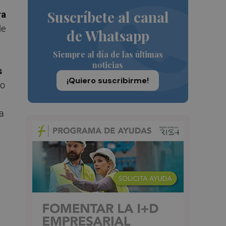
Suscríbete al canal
ra
de
de Whatsapp
Siempre al día de las últimas
noticias
s
¡Quiero suscribirme!
do
a