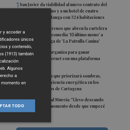
1
San Javier da viabilidad al nuevo contrato del
s
transporte urbano y a un hotel de cuatro
estrellas en La Manga con 324 habitaciones
2
Estos son los estrenos que abren la cartelera
r y acceder a
en agosto: de la comedia 'El último mono' a
tificadores únicos
 un
una nueva entrega de 'La Patrulla Canina'
cios y contenido,
3
Los Belones se organiza para ganar
os (1913)
también
visibilidad en internet con una plataforma
calización
colaborativa
 web. Algunos
4
derecho a
Luz verde al plan que priorizará sombras,
aislamiento y eficiencia energética en los
ier momento en
colegios públicos de Cartagena
5
Mounir, en el Real Murcia: "Llevo deseando
PTAR TODO
que llegue este momento desde que empecé
a jugar"
 y