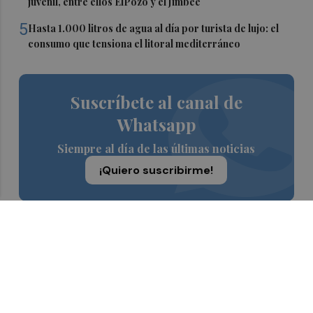
juvenil, entre ellos ElPozo y el Jimbee
5
Hasta 1.000 litros de agua al día por turista de lujo: el
consumo que tensiona el litoral mediterráneo
Suscríbete al canal de
Whatsapp
Siempre al día de las últimas noticias
¡Quiero suscribirme!