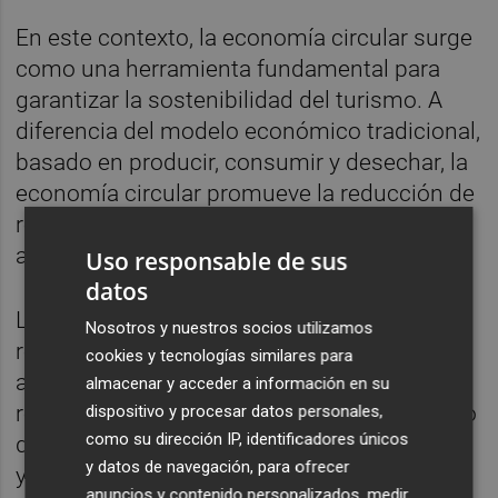
En este contexto, la economía circular surge
como una herramienta fundamental para
garantizar la sostenibilidad del turismo. A
diferencia del modelo económico tradicional,
basado en producir, consumir y desechar, la
economía circular promueve la reducción de
residuos, la reutilización de materiales y el
aprovechamiento eficiente de los recursos.
Uso responsable de sus
datos
Los establecimientos hoteleros,
Nosotros y nuestros socios utilizamos
restaurantes y empresas turísticas pueden
cookies y tecnologías similares para
adoptar prácticas circulares mediante la
almacenar y acceder a información en su
reducción del consumo energético, el ahorro
dispositivo y procesar datos personales,
como su dirección IP, identificadores únicos
de agua, la gestión responsable de residuos
y datos de navegación, para ofrecer
y la utilización de productos locales.
anuncios y contenido personalizados, medir