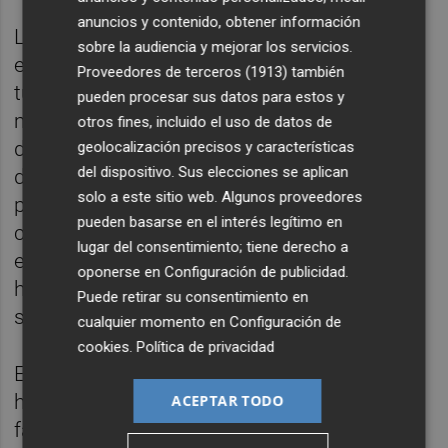
anuncios y contenido, obtener información
La gestión eficiente del agua adquiere
sobre la audiencia y mejorar los servicios.
especial relevancia en muchas regiones
Proveedores de terceros (1913)
también
turísticas, particularmente en zonas
pueden procesar sus datos para estos y
mediterráneas. La instalación de sistemas
otros fines, incluido el uso de datos de
de reutilización de aguas grises, tecnologías
geolocalización precisos y características
del dispositivo. Sus elecciones se aplican
de ahorro y programas de concienciación
solo a este sitio web. Algunos proveedores
pueden reducir el consumo sin afectar la
pueden basarse en el interés legítimo en
calidad del servicio. La incorporación de
lugar del consentimiento; tiene derecho a
energías renovables permite disminuir la
oponerse en
Configuración de publicidad
.
huella de carbono y reforzar su imagen de
Puede retirar su consentimiento en
sostenibilidad.
cualquier momento en
Configuración de
cookies
.
Política de privacidad
El turismo puede convertirse en una gran
herramienta de desarrollo territorial cuando
ACEPTAR TODO
favorece la contratación de proveedores