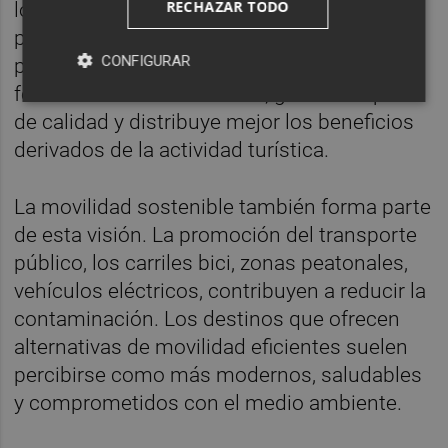
RECHAZAR TODO
locales, la compra de productos de
proximidad, el apoyo a pequeños
CONFIGURAR
productores y artesanos. Esta estrategia
fortalece la economía local, genera empleo
de calidad y distribuye mejor los beneficios
derivados de la actividad turística.
La movilidad sostenible también forma parte
de esta visión. La promoción del transporte
público, los carriles bici, zonas peatonales,
vehículos eléctricos, contribuyen a reducir la
contaminación. Los destinos que ofrecen
alternativas de movilidad eficientes suelen
percibirse como más modernos, saludables
y comprometidos con el medio ambiente.