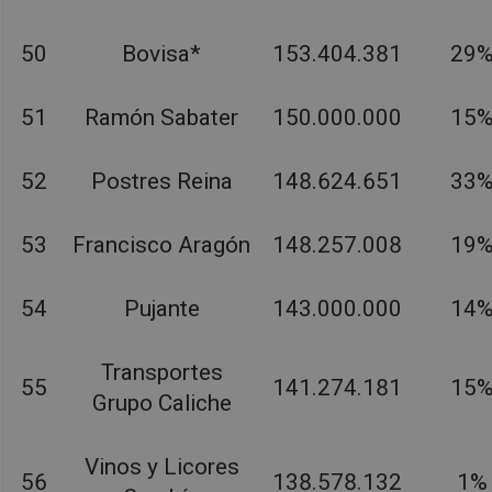
50
Bovisa*
153.404.381
29
51
Ramón Sabater
150.000.000
15
52
Postres Reina
148.624.651
33
53
Francisco Aragón
148.257.008
19
54
Pujante
143.000.000
14
Transportes
55
141.274.181
15
Grupo Caliche
Vinos y Licores
56
138.578.132
1%