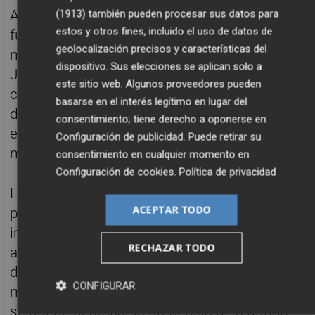
Asimismo, Alcantarilla, Mazarrón y Totana
(1913)
también pueden procesar sus datos para
estos y otros fines, incluido el uso de datos de
fueron los municipios que aportaron tres
geolocalización precisos y características del
mercantiles, mientras que Jumilla, San
dispositivo. Sus elecciones se aplican solo a
Javier, Lorquí y Fortuna presentan otras dos
este sitio web. Algunos proveedores pueden
corporaciones cada una. Por otro lado, otras
basarse en el interés legítimo en lugar del
diez localidades aparecen con mayor timidez
consentimiento; tiene derecho a oponerse en
en esta tabla, pues se encuentran
Configuración de publicidad
. Puede retirar su
mencionadas en una única ocasión.
consentimiento en cualquier momento en
Configuración de cookies
.
Política de privacidad
En cuanto a la propiedad, la mayoría de los
ACEPTAR TODO
participantes en este
ranking
son negocios
individuales que han encontrado el camino
RECHAZAR TODO
al éxito en sus respectivos sectores,
dirigidos en muchos de los casos por la
CONFIGURAR
misma familia que los fundó. Sin embargo, sí
se puede destacar la presencia de algunos