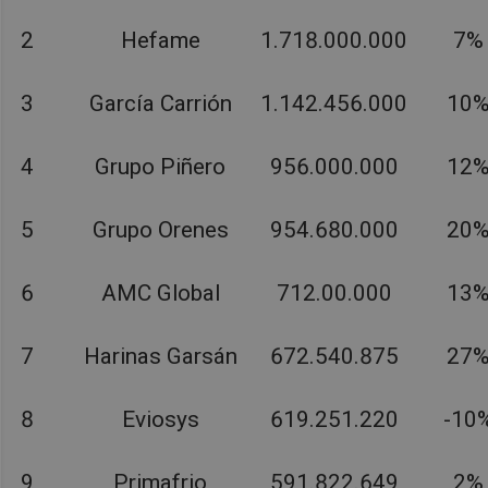
2
Hefame
1.718.000.000
7%
3
García Carrión
1.142.456.000
10
4
Grupo Piñero
956.000.000
12
5
Grupo Orenes
954.680.000
20
6
AMC Global
712.00.000
13
7
Harinas Garsán
672.540.875
27
8
Eviosys
619.251.220
-10
9
Primafrio
591.822.649
2%