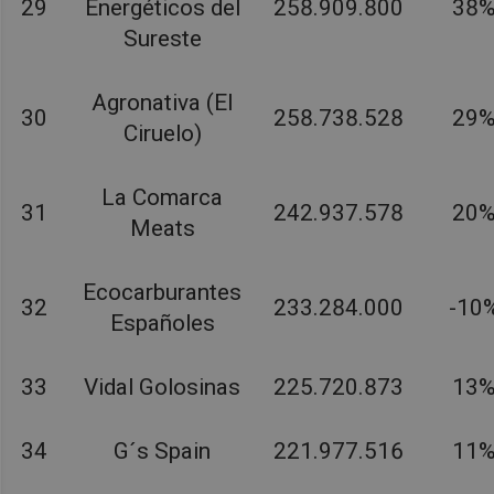
29
Energéticos del
258.909.800
38
Sureste
Agronativa (El
30
258.738.528
29
Ciruelo)
La Comarca
31
242.937.578
20
Meats
Ecocarburantes
32
233.284.000
-10
Españoles
33
Vidal Golosinas
225.720.873
13
34
G´s Spain
221.977.516
11