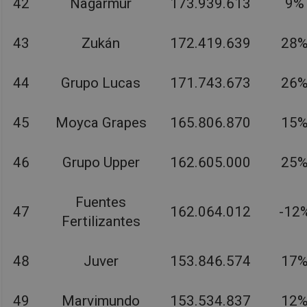
42
Nagarmur
173.939.613
9%
43
Zukán
172.419.639
28
44
Grupo Lucas
171.743.673
26
45
Moyca Grapes
165.806.870
15
46
Grupo Upper
162.605.000
25
Fuentes
47
162.064.012
-12
Fertilizantes
48
Juver
153.846.574
17
49
Marvimundo
153.534.837
12