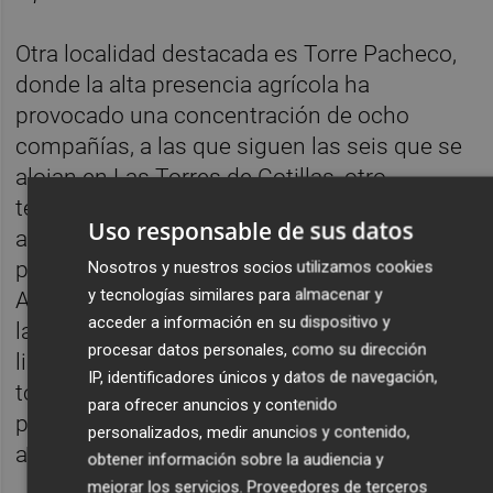
Otra localidad destacada es Torre Pacheco,
donde la alta presencia agrícola ha
provocado una concentración de ocho
compañías, a las que siguen las seis que se
alojan en Las Torres de Cotillas, otro
territorio que ha logrado desarrollar una
Uso responsable de sus datos
actividad económica muy por encima de su
peso demográfico. Caso curioso es el de
Nosotros y nuestros socios utilizamos cookies
y tecnologías similares para almacenar y
Alhama de Murcia, pues si bien son cuatro
acceder a información en su dispositivo y
las corporaciones que ha incluido en esta
procesar datos personales, como su dirección
lista, resulta especialmente llamativo que
IP, identificadores únicos y datos de navegación,
todas ellas se encuentran en los once
para ofrecer anuncios y contenido
primeros puestos, presumiendo a su vez de
personalizados, medir anuncios y contenido,
albergar a la primera clasificada.
obtener información sobre la audiencia y
mejorar los servicios.
Proveedores de terceros