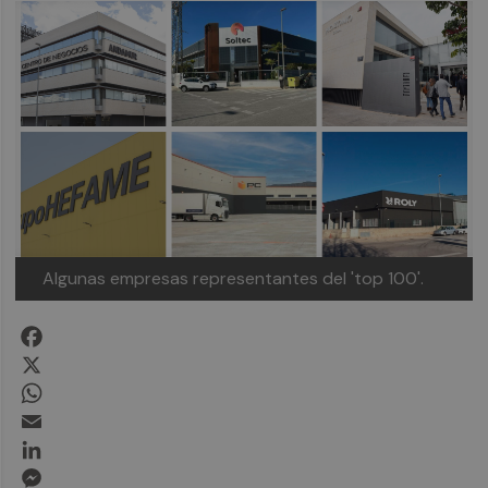
Algunas empresas representantes del 'top 100'.
Facebook
X
WhatsApp
Email
LinkedIn
Messenger