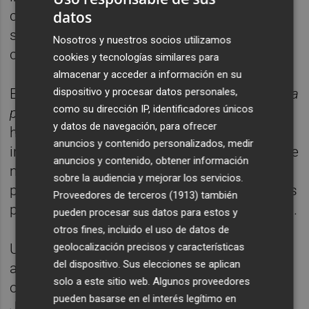
cuya inferioridad en el rebote no permitía
datos
segundas opciones para rebajar la distancia
Nosotros y nuestros socios utilizamos
con las campeonas continentales.
cookies y tecnologías similares para
almacenar y acceder a información en su
España siguió acumulando errores en tiros,
a
dispositivo y procesar datos personales,
como su dirección IP, identificadores únicos
priori
, fáciles en una tarde aciaga para las
y datos de navegación, para ofrecer
hispanas, desbordadas por el acierto
anuncios y contenido personalizados, medir
inacabable desde el perímetro de su rival que
anuncios y contenido, obtener información
mantenía diferencias cercanas a los 20
sobre la audiencia y mejorar los servicios.
puntos, y que le negó la remontada con unas
Proveedores de terceros (1913)
también
posesiones más largas para sellar su triunfo.
pueden procesar sus datos para estos y
otros fines, incluido el uso de datos de
Un triple de Vilaró (60-71) fue el último
geolocalización precisos y características
del dispositivo. Sus elecciones se aplican
aliento de una España que se vio frenada,
solo a este sitio web. Algunos proveedores
otra vez, en la frontera de los cuartos en los
pueden basarse en el interés legítimo en
Juegos Olímpicos. La Bélgica de Meeseman