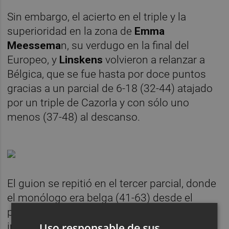
Sin embargo, el acierto en el triple y la
superioridad en la zona de
Emma
Meessema
n, su verdugo en la final del
Europeo, y
Linskens
volvieron a relanzar a
Bélgica, que se fue hasta por doce puntos
gracias a un parcial de 6-18 (32-44) atajado
por un triple de Cazorla y con sólo uno
menos (37-48) al descanso.
El guion se repitió en el tercer parcial, donde
el monólogo era belga (41-63) desde el
perímetro y la gesta se antojaba casi un
imposible para una España emborronada y
Uso responsable de sus