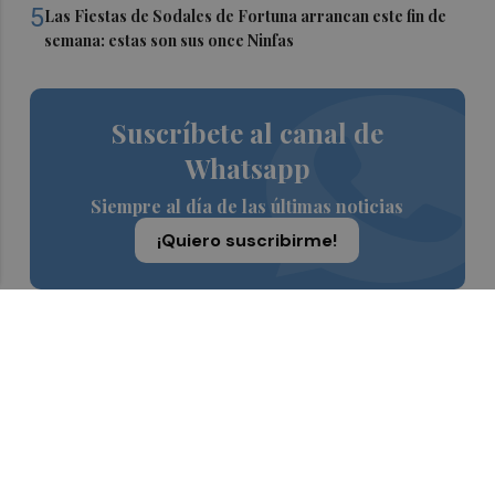
5
Las Fiestas de Sodales de Fortuna arrancan este fin de
semana: estas son sus once Ninfas
Suscríbete al canal de
Whatsapp
Siempre al día de las últimas noticias
¡Quiero suscribirme!