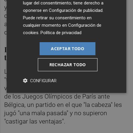
lugar del consentimiento; tiene derecho a
y Linskens que ya les ganó en la final
oponerse en
Configuración de publicidad
.
continental le apartó esta vez de seguir
Puede retirar su consentimiento en
alargando el sueño olímpico en los Juegos
cualquier momento en
Configuración de
del 5x5 femenino.
cookies
.
Política de privacidad
Laura Gil: "Nos merecíamos
ACEPTAR TODO
terminar de una forma diferente"
RECHAZAR TODO
La jugadora
Laura Gil
dijo que se merecían
"terminar de una forma diferente este
CONFIGURAR
verano" después de caer en cuartos de final
de los Juegos Olímpicos de París ante
Bélgica, un partido en el que "la cabeza" les
jugó "una mala pasada" y no supieron
"castigar las ventajas".