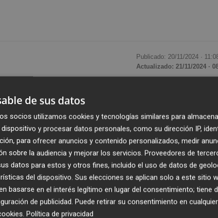
Publicado: 20/11/2024 ·
11:0
Actualizado: 21/11/2024 · 0
n masa madre, levadura y sin aditivos ni químicos -ademá
able de sus datos
cia. Cada vez son más los que huyen de los productos
os socios utilizamos cookies y tecnologías similares para almacena
a', y muestra de ello son las numerosos locales artesanal
dispositivo y procesar datos personales, como su dirección IP, iden
la ciudad.
ción, para ofrecer anuncios y contenido personalizados, medir anun
n sobre la audiencia y mejorar los servicios.
Proveedores de tercer
ia,
que hace apenas un mes estrenó su segundo local en
s datos para estos y otros fines, incluido el uso de datos de geolo
ecimiento en el centro comercial la
Nueva Condomina
.
rísticas del dispositivo. Sus elecciones se aplican solo a este sitio
 basarse en el interés legítimo en lugar del consentimiento; tiene 
 madre, cualidad que le ha permitido ampliar su oferta en 
guración de publicidad
. Puede retirar su consentimiento en cualqu
rtesanales como la hogaza de sarraceno, avena y semilla-.
cookies
.
Política de privacidad