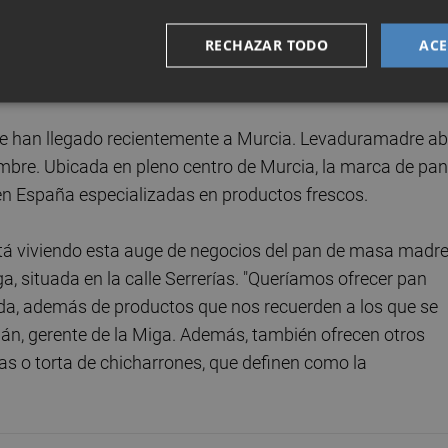
nte en Murcia ha sido el
'El colmado del pan
'
junto al
RECHAZAR TODO
ACE
 de Verónicas
.
La producción de pan se caracteriza en
 procesos sostenibles y utilización de productos orgánico
ue han llegado recientemente a Murcia. Levaduramadre ab
mbre. Ubicada en pleno centro de Murcia, la marca de pan
en España especializadas en productos frescos.
stá viviendo esta auge de negocios del pan de masa madre
a, situada en la calle Serrerías. "Queríamos ofrecer pan
ida, además de productos que nos recuerden a los que se
lián, gerente de la Miga. Además, también ofrecen otros
s o torta de chicharrones, que definen como la