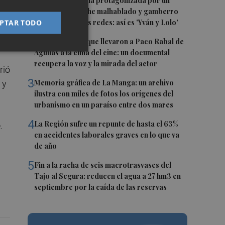
1
La serie murciana protagonizada por un
conejo de peluche malhablado y gamberro
que triunfa en las redes: así es 'Yván y Lolo'
PTAR TODO
2
s.
Las '200 vidas' que llevaron a Paco Rabal de
Águilas a la cima del cine: un documental
recupera la voz y la mirada del actor
rió
3
Memoria gráfica de La Manga: un archivo
 y
ilustra con miles de fotos los orígenes del
urbanismo en un paraíso entre dos mares
4
La Región sufre un repunte de hasta el 63%
.
en accidentes laborales graves en lo que va
de año
5
Fin a la racha de seis macrotrasvases del
Tajo al Segura: reducen el agua a 27 hm3 en
septiembre por la caída de las reservas