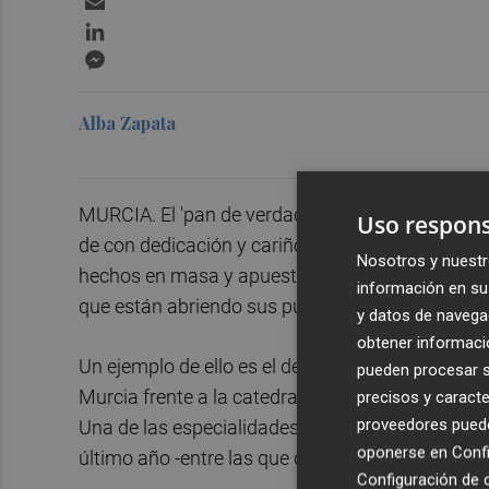
LinkedIn
Messenger
Alba Zapata
MURCIA. El 'pan de verdad', ese que se hace co
Uso respons
de con dedicación y cariño- está en alza en Mur
Nosotros y nuestr
hechos en masa y apuestan por lo 'de toda la vid
información en su 
que están abriendo sus puertas en las calles de 
y datos de navega
obtener informació
Un ejemplo de ello es el de la cadena
Santaglor
pueden procesar su
Murcia frente a la catedral, sumándose al establ
precisos y caracte
proveedores pueden
Una de las especialidades de la firma es la masa
oponerse en
Confi
último año -entre las que destaca las recetas a
Configuración de 