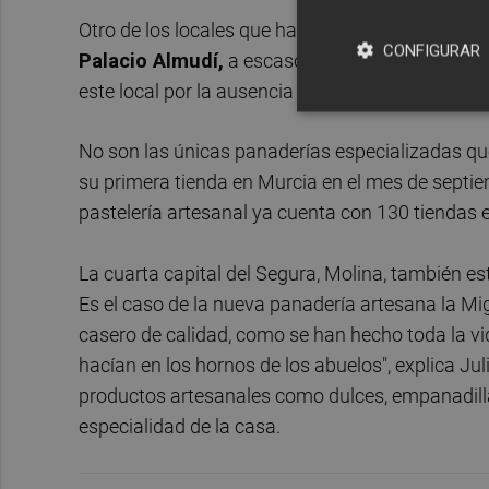
Otro de los locales que ha aterrizado recienteme
CONFIGURAR
Palacio Almudí,
a escasos metros del
Mercado
este local por la ausencia de químicos, así como
No son las únicas panaderías especializadas q
su primera tienda en Murcia en el mes de septie
pastelería artesanal ya cuenta con 130 tiendas 
La cuarta capital del Segura, Molina, también e
Es el caso de la nueva panadería artesana la Mig
casero de calidad, como se han hecho toda la v
hacían en los hornos de los abuelos", explica Ju
productos artesanales como dulces, empanadilla
especialidad de la casa.