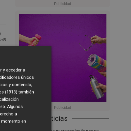
8
8:45
s
r y acceder a
es
tificadores únicos
cios y contenido,
os (1913)
también
calización
 web. Algunos
derecho a
el
Últimas Noticias
ier momento en