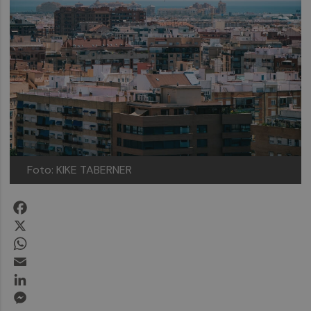
Foto: KIKE TABERNER
Facebook
X
WhatsApp
Email
LinkedIn
Messenger