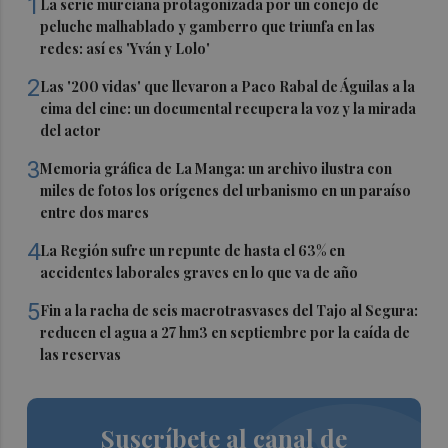
1
La serie murciana protagonizada por un conejo de
peluche malhablado y gamberro que triunfa en las
redes: así es 'Yván y Lolo'
2
Las '200 vidas' que llevaron a Paco Rabal de Águilas a la
cima del cine: un documental recupera la voz y la mirada
del actor
3
Memoria gráfica de La Manga: un archivo ilustra con
miles de fotos los orígenes del urbanismo en un paraíso
entre dos mares
4
La Región sufre un repunte de hasta el 63% en
accidentes laborales graves en lo que va de año
5
Fin a la racha de seis macrotrasvases del Tajo al Segura:
reducen el agua a 27 hm3 en septiembre por la caída de
las reservas
Suscríbete al canal de