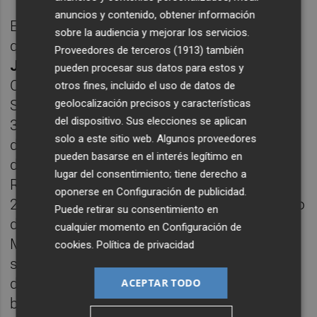
anuncios y contenido, obtener información
Esta edición es especialmente emotiva, ya
sobre la audiencia y mejorar los servicios.
que se trata del
último concierto que dirija
Proveedores de terceros (1913)
también
José Miguel Rodilla
como director de la
pueden procesar sus datos para estos y
Orquesta Sinfónica del Conservatorio
otros fines, incluido el uso de datos de
geolocalización precisos y características
Superior de Música de Murcia. Se jubila tras
del dispositivo. Sus elecciones se aplican
37 años vinculado a la institución. Cabe
solo a este sitio web. Algunos proveedores
destacar que el maestro Rodilla fue además
pueden basarse en el interés legítimo en
director titular de la Orquesta Sinfónica de la
lugar del consentimiento; tiene derecho a
Región de Murcia desde su fundación hasta
oponerse en
Configuración de publicidad
.
2012. En la actualidad, Rodilla es Catedrático
Puede retirar su consentimiento en
de Clarinete del Conservatorio Superior de
cualquier momento en
Configuración de
Música de Murcia, así como responsable de
cookies
.
Política de privacidad
su Orquesta Sinfónica y profesor fundador
de la Academia de Dirección de orquesta y
ACEPTAR TODO
banda DIESIS.