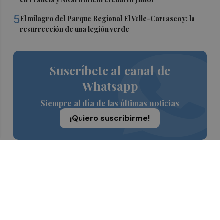
5
El milagro del Parque Regional El Valle-Carrascoy: la
resurrección de una legión verde
Suscríbete al canal de
Whatsapp
Siempre al día de las últimas noticias
¡Quiero suscribirme!