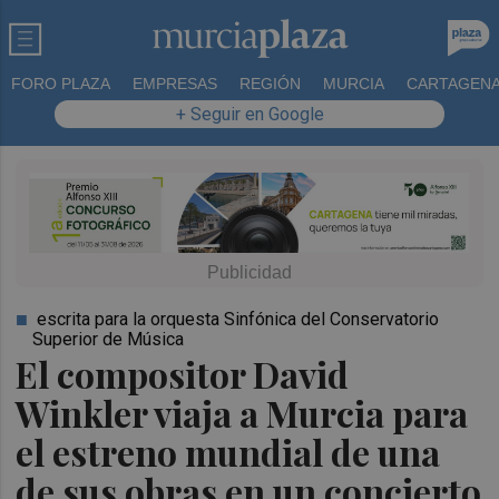
FORO PLAZA
EMPRESAS
REGIÓN
MURCIA
CARTAGEN
+ Seguir en Google
escrita para la orquesta Sinfónica del Conservatorio
Superior de Música
El compositor David
Winkler viaja a Murcia para
el estreno mundial de una
de sus obras en un concierto