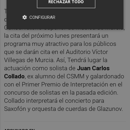
RECHAZAR TODO
Teniendo como base el carácter formativo
CONFIGURAR
de los futuros profesionales del
Conservatorio Superior de Música de Murcia,
la cita del próximo lunes presentará un
programa muy atractivo para los públicos
que se darán cita en el Auditorio Víctor
Villegas de Murcia. Así, Tendrá lugar la
actuación como solista de
Juan Carlos
Collado
, ex alumno del CSMM y galardonado
con el Primer Premio de Interpretación en el
concurso de solistas en la pasada edición.
Collado interpretará el concierto para
Saxofón y orquesta de cuerdas de Glazunov.