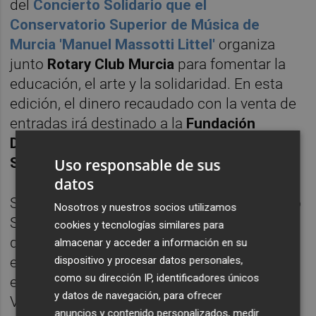
del
Concierto Solidario que el
Conservatorio Superior de Música de
Murcia 'Manuel Massotti Littel'
organiza
junto
Rotary Club Murcia
para fomentar la
educación, el arte y la solidaridad. En esta
edición, el dinero recaudado con la venta de
entradas irá destinado a la
Fundación
Deportiva contra el Cáncer 'Never
Surrender'
.
Uso responsable de sus
datos
Será la Orquesta Sinfónica del Conservatorio
Nosotros y nuestros socios utilizamos
Superior de Música de Murcia, bajo la
cookies y tecnologías similares para
dirección de José Miguel Rodilla, la
almacenar y acceder a información en su
dispositivo y procesar datos personales,
encargada de ofrecer el Concierto Solidario
como su dirección IP, identificadores únicos
el próximo 5 de junio en el Auditorio Víctor
y datos de navegación, para ofrecer
Villegas de Murcia, a partir de las 20 horas.
anuncios y contenido personalizados, medir