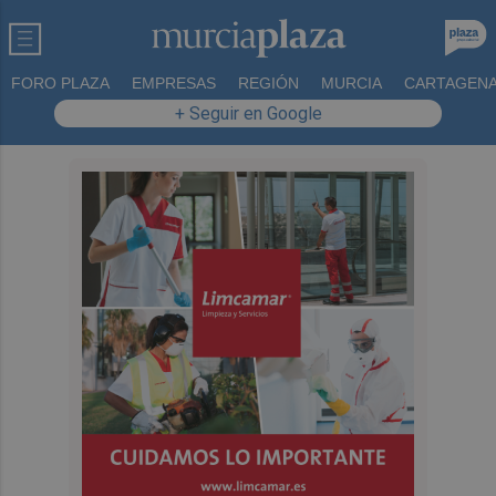
FORO PLAZA
EMPRESAS
REGIÓN
MURCIA
CARTAGEN
+ Seguir en Google