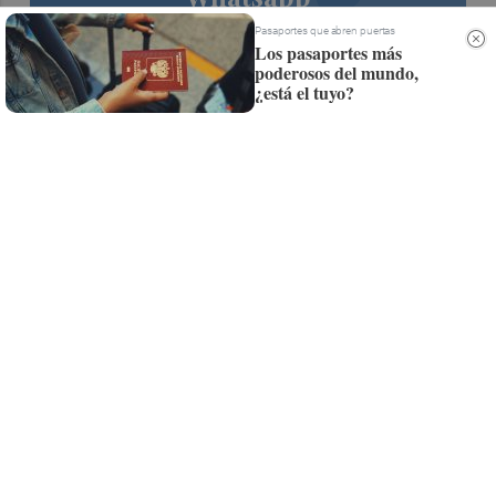
Siempre al día de las últimas noticias
Pasaportes que abren puertas
Los pasaportes más
¡Quiero suscribirme!
poderosos del mundo,
¿está el tuyo?