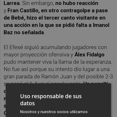
Larrea
. Sin embargo,
no hubo reacción
y
Fran Castillo, en otro contragolpe a pase
de Bebé, hizo el tercer canto visitante en
una acción en la que se pidió falta a Imanol
Baz no señalada
.
El Efesé siguió acumulando jugadores con
mayor proyección ofensiva y
Álex Fidalgo
pudo mantener viva la llama de la esperanza.
No fue así porque su intento dio lugar a una
gran parada de Ramón Juan y del posible 2-3
se pasó al 1-4 ya sí concluyente.
Un penalti
de Rubén Serrano sobre Svensson lo
Uso responsable de sus
materializó el propio delantero hispano
datos
sueco. Era el minuto 80 y la afición del
Nosotros y nuestros socios utilizamos
Cartagena empezó a tomar el camino a