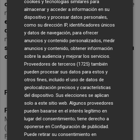
cookies y tecnologías similares para
casa con la lógica decepción
. Prácticamente
almacenar y acceder a información en su
no ocurrió nada más reseñable, si acaso la
dispositivo y procesar datos personales,
expulsión del visitante José Albert por
como su dirección IP, identificadores únicos
doble amonestación ya en el 93
, en una
y datos de navegación, para ofrecer
matinal complicada para
un aspirante a
anuncios y contenido personalizados, medir
subir que, a día de hoy, está más lejos de su
anuncios y contenido, obtener información
objetivo
.
sobre la audiencia y mejorar los servicios.
Proveedores de terceros (1725)
también
pueden procesar sus datos para estos y
otros fines, incluido el uso de datos de
geolocalización precisos y características
Ficha técnica:
del dispositivo. Sus elecciones se aplican
solo a este sitio web. Algunos proveedores
Futbol Club Cartagena, 1:
Iván Martínez,
pueden basarse en el interés legítimo en
Marc Jurado, Rubén Serrano, Imanol Baz
lugar del consentimiento; tiene derecho a
oponerse en
Configuración de publicidad
.
(Edgar Alcañiz, m.66), Nacho Martínez; Álex
Puede retirar su consentimiento en
Fidalgo, Pablo Larrea (De Blasis, m.55),