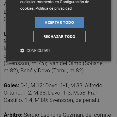
cualquier momento en
Configuración de
Ander Martín (Chiki, m.46), Kevin Sánchez;
cookies
.
Política de privacidad
Luismi (Diego Gómez, m.66) y Alfredo
Ortuño (Chuca, m.82).
ACEPTAR TODO
Unión Deportiva Ibiza, 4:
Ramón Juan; Unai
RECHAZAR TODO
Medina, Monjonell (Nacho González, m.27),
Manu Pedre, José Albert; Iago Indias (David
CONFIGURAR
del Pozo, m.75), Fran Castillo, David García
(Svensson, m.75); Iván del Olmo (Sofiane,
m.82), Bebé y Davo (Tamir, m.82).
Goles:
0-1, M.12: Davo. 1-1, M.33: Alfredo
Ortuño. 1-2, M.38: Davo. 1-3, M.58: Fran
Castillo. 1-4, M.80: Svensson, de penalti.
Árbitro:
Sergio Escriche Guzmán, del comité