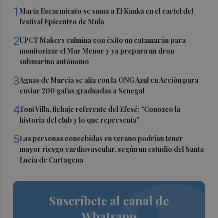
1
María Escarmiento se suma a El Kanka en el cartel del
festival Epicentro de Mula
2
UPCT Makers culmina con éxito un catamarán para
monitorizar el Mar Menor y ya prepara un dron
submarino autónomo
3
Aguas de Murcia se alía con la ONG Azul en Acción para
enviar 200 gafas graduadas a Senegal
4
Toni Villa, fichaje referente del Efesé: "Conozco la
historia del club y lo que representa"
5
Las personas concebidas en verano podrían tener
mayor riesgo cardiovascular, según un estudio del Santa
Lucía de Cartagena
Suscríbete al canal de
Whatsapp