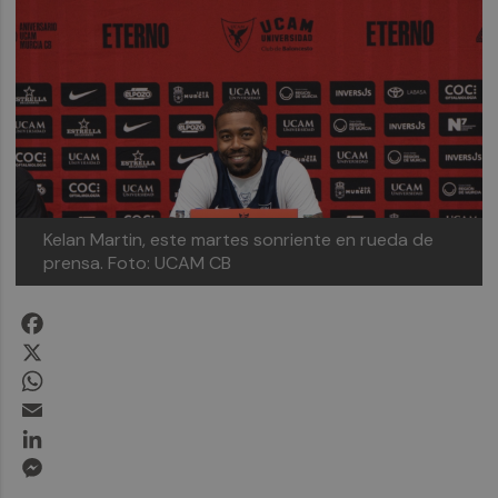
Kelan Martin, este martes sonriente en rueda de
prensa.
Foto: UCAM CB
Facebook
X
WhatsApp
Email
LinkedIn
Messenger