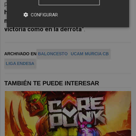
para la afición:
"Me encanta porque los
hinchas siempre nos ayudan y aportan
CONFIGURAR
mucho. Siempre estuvieron ahí tanto en la
victoria como en la derrota"
.
ARCHIVADO EN
BALONCESTO
UCAM MURCIA CB
LIGA ENDESA
TAMBIÉN TE PUEDE INTERESAR