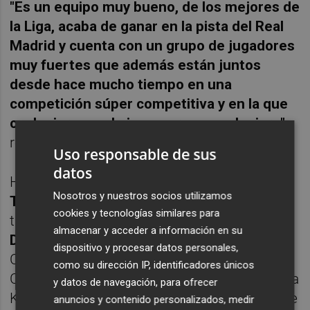
"Es un equipo muy bueno, de los mejores de
la Liga, acaba de ganar en la pista del Real
Madrid y cuenta con un grupo de jugadores
muy fuertes que además están juntos
desde hace mucho tiempo en una
competición súper competitiva y en la que
cualquiera puede imponerse a cualquiera"
,
resaltó Martin.
Uso responsable de sus
datos
Habrá que jugar a buen nivel frente a los de
Nosotros y nuestros socios utilizamos
Txus Vidorreta
para obtener el séptimo
cookies y tecnologías similares para
triunfo del tirón y la presencia de
David
almacenar y acceder a información en su
DeJulius
, base estadounidense del UCAM
dispositivo y procesar datos personales,
CB y su líder ofensivo, es una de las claves.
como su dirección IP, identificadores únicos
Consultado por su compañero y compatriota
y datos de navegación, para ofrecer
Kelan bromeó al ser consultado por quién de
anuncios y contenido personalizados, medir