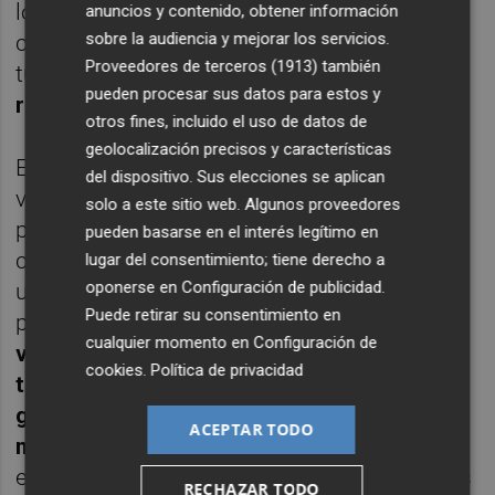
los dos se jugaría un tiro decisivo en los
anuncios y contenido, obtener información
sobre la audiencia y mejorar los servicios.
compases finales frente a La Laguna y no
Proveedores de terceros (1913)
también
tuvo dudas.
"Kelan Martín", respondió entre
pueden procesar sus datos para estos y
risas
.
otros fines, incluido el uso de datos de
geolocalización precisos y características
Ese buen ambiente que se respira en el
del dispositivo. Sus elecciones se aplican
vestuario grana es una de las claves
solo a este sitio web. Algunos proveedores
principales del buen funcionamiento del
pueden basarse en el interés legítimo en
cuadro dirigido por Sito y el ala pívot
lugar del consentimiento; tiene derecho a
oponerse en
Configuración de publicidad
.
universitario lo comparó con lo que vivió el
Puede retirar su consentimiento en
pasado año en Turquía.
"Es de los mejores
cualquier momento en
Configuración de
vestuarios en los que he estado, como
cookies
.
Política de privacidad
también lo fue el del Besiktas. A mí no me
gusta comparar pero está entre los
ACEPTAR TODO
mejores grupos de los que formé parte"
,
expuso al tiempo que también tuvo palabras
RECHAZAR TODO