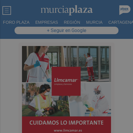
FORO PLAZA
EMPRESAS
REGIÓN
MURCIA
CARTAGEN
+ Seguir en Google