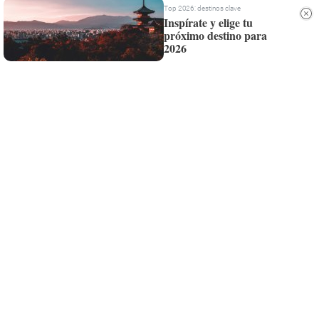
Siempre al día de las últimas noticias
Top 2026: destinos clave
Inspírate y elige tu
¡Quiero suscribirme!
próximo destino para
2026