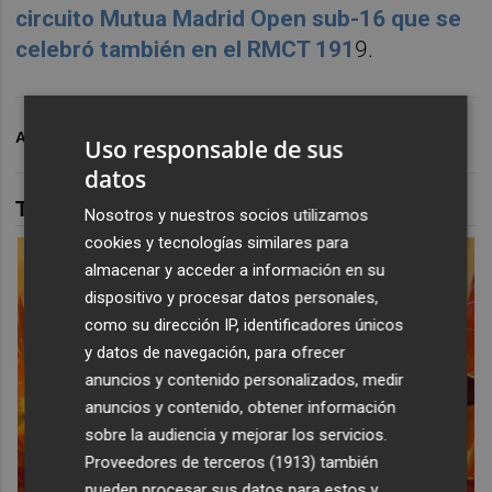
circuito Mutua Madrid Open sub-16 que se
celebró también en el RMCT 191
9.
ARCHIVADO EN
TENIS
ATP
ALCARAZ
MURCIA
Uso responsable de sus
datos
TAMBIÉN TE PUEDE INTERESAR
Nosotros y nuestros socios utilizamos
cookies y tecnologías similares para
almacenar y acceder a información en su
dispositivo y procesar datos personales,
como su dirección IP, identificadores únicos
y datos de navegación, para ofrecer
anuncios y contenido personalizados, medir
anuncios y contenido, obtener información
sobre la audiencia y mejorar los servicios.
Proveedores de terceros (1913)
también
pueden procesar sus datos para estos y