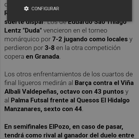
dio
en los cuartos de final de la Copa del
CONFIGURAR
Rey y en los de la Copa de España con
suerte dispar
. Los de
Eduardo Sao Thiago
Lentz "Duda"
vencieron en el torneo
monárquico por
7-2 jugando como locales
y
perdieron por
3-8
en la otra competición
copera
en Granada
.
Los otros enfrentamientos de los cuartos de
final ligueros medirán al
Barça contra el Viña
Albali Valdepeñas, octavo con 43 puntos
y
al
Palma Futsal frente al Quesos El Hidalgo
Manzanares, sexto con 44
.
En semifinales ElPozo, en caso de pasar,
tendrá como rival al ganador del duelo entre