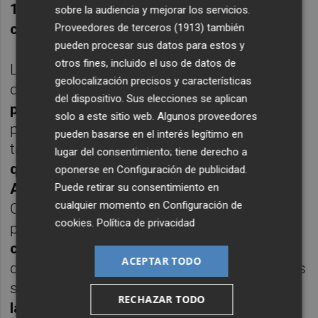
10, todo ello con 102 goles a favor y 74 en
sobre la audiencia y mejorar los servicios.
contra
.
Proveedores de terceros (1913)
también
pueden procesar sus datos para estos y
otros fines, incluido el uso de datos de
Los meloneros se situaron justo por detrás
geolocalización precisos y características
del
Islas Baleares Palma Futsal, en tercera
del dispositivo. Sus elecciones se aplican
posición con 51 unidades en su casillero
, y
solo a este sitio web. Algunos proveedores
por delante del Inter, su rival en cuartos, que
pueden basarse en el interés legítimo en
también llegó a los
50 puntos tras los tres
lugar del consentimiento; tiene derecho a
que logró al vencer por 4-1 al Noia Portus
oponerse en
Configuración de publicidad
.
Apostoli
. El duelo particular entre los de
Puede retirar su consentimiento en
cualquier momento en
Configuración de
Cartagena y los madrileños favorece a los
cookies
.
Política de privacidad
primeros -
victoria rojiblanca por 4-2 en
casa y empate a 2 en Torrejón de Ardoz
- y
ACEPTAR TODO
de ahí que un
posible desempate
en cuartos
se dispute
en el Palacio de los Deportes de
RECHAZAR TODO
la ciudad portuaria
. Ese choque también se