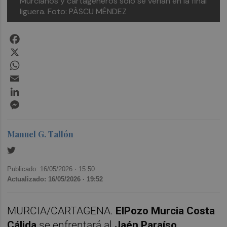
Murcianos y cartageneros sólo se verían en la final
liguera.
Foto: PÀSCU MÉNDEZ
Facebook
X
WhatsApp
Email
LinkedIn
Messenger
Manuel G. Tallón
Publicado: 16/05/2026 ·
15:50
Actualizado: 16/05/2026 · 19:52
MURCIA/CARTAGENA.
ElPozo Murcia Costa
Cálida
se enfrentará al
Jaén Paraíso