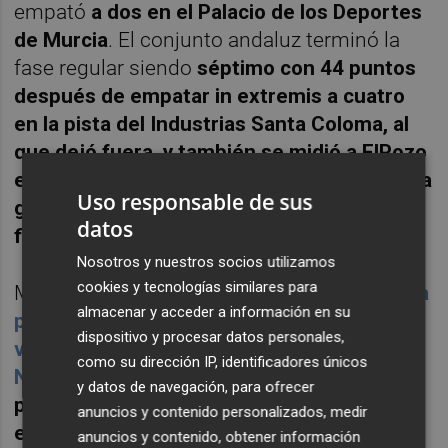
empató
a dos en el Palacio de los Deportes
de Murcia
. El conjunto andaluz terminó la
fase regular siendo
séptimo con 44 puntos
después de empatar in extremis a cuatro
en la pista del Industrias Santa Coloma, al
que dejó fuera, y también se midió a ElPozo
en los cuartos de final de la Copa de España
Uso responsable de sus
ganando por 1-4 en Granada para
datos
finalmente hacerse con ese título
.
Nosotros y nuestros socios utilizamos
cookies y tecnologías similares para
Mientras, el Jimbee, que venció por
1-2 en la
almacenar y acceder a información en su
pista del colista y descendido desde hace
dispositivo y procesar datos personales,
varias jornadas ATP Tudelano Ribera
como su dirección IP, identificadores únicos
Navarra
, concluyó cuarto con
50
y datos de navegación, para ofrecer
puntos
habiendo obtenido
15 victorias,
anuncios y contenido personalizados, medir
empatando cinco encuentros y perdiendo
anuncios y contenido, obtener información