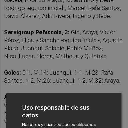
Rodrigo -equipo inicial-, Marcel, Rafa Santos,
David Álvarez, Adri Rivera, Ligeiro y Bebe.
Servigroup Peñíscola, 3:
Gio, Araya, Víctor
Pérez, Elías y Sancho -equipo inicial-, Agustín
Plaza, Juanqui, Saladié, Pablo Muñoz,
Nico, Lucas Flores, Matheus y Quintela.
Goles:
0-1, M.14: Juanqui. 1-1, M.23: Rafa
Santos. 1-2, M.26: Juanqui. 1-2, M.32: Araya.
Árbitros:
Manuel Barrilero Mohedano y
Carlos Bustos Caparrós, del comité andaluz.
Uso responsable de sus
Mostraron la tarjeta amarilla a los visitantes
datos
Gio y Lucas Flores.
Nosotros y nuestros socios utilizamos