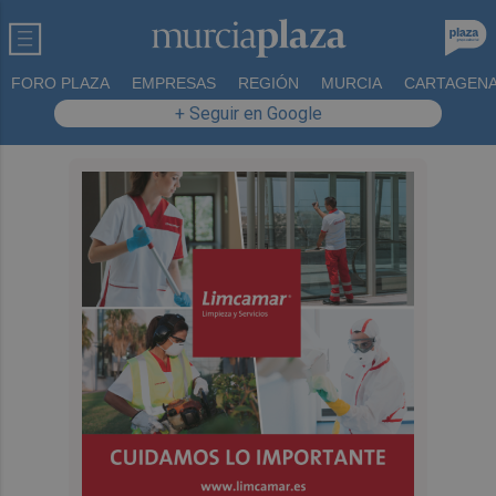
FORO PLAZA
EMPRESAS
REGIÓN
MURCIA
CARTAGEN
+ Seguir en Google