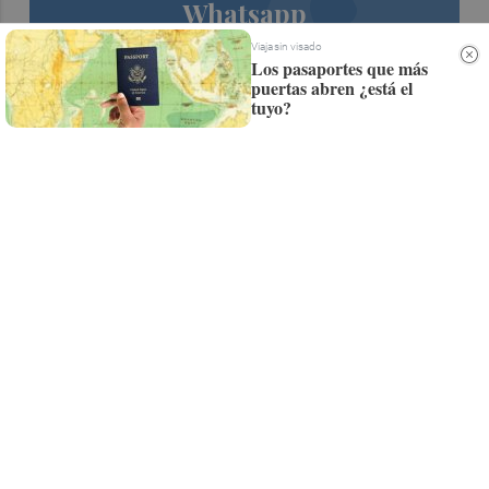
Whatsapp
Siempre al día de las últimas noticias
Viaja sin visado
Los pasaportes que más
¡Quiero suscribirme!
puertas abren ¿está el
tuyo?