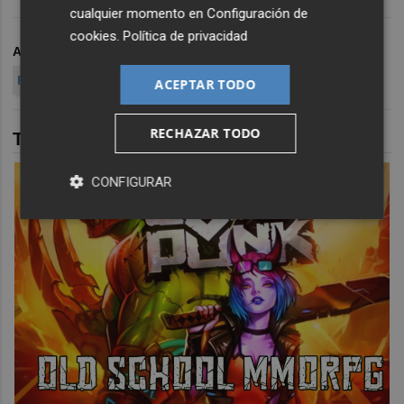
cualquier momento en
Configuración de
cookies
.
Política de privacidad
ARCHIVADO EN
FÚTBOL SALA
ELPOZO MURCIA FS
PRIMERA DIVISIÓN
ACEPTAR TODO
RECHAZAR TODO
TAMBIÉN TE PUEDE INTERESAR
CONFIGURAR