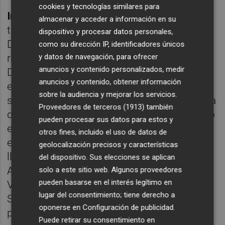
cookies y tecnologías similares para
Incidencias:
Partido correspondiente a la
almacenar y acceder a información en su
trigésima jornada de la Liga en la Primera
dispositivo y procesar datos personales,
División de fútbol sala, la última de la fase
como su dirección IP, identificadores únicos
y datos de navegación, para ofrecer
regular, que se disputó en el Palacio de los
anuncios y contenido personalizados, medir
Deportes de Murcia ante apenas unos 500
anuncios y contenido, obtener información
espectadores. Antes del inicio del encuentro
sobre la audiencia y mejorar los servicios.
se guardó un minuto de silencio en memoria
Proveedores de terceros (1913)
también
del alcalde de Murcia José Ballesta, fallecido
pueden procesar sus datos para estos y
el domingo, cuya familia estuvo presente en
otros fines, incluido el uso de datos de
el Palacio, y los jugadores de ElPozo Murcia
geolocalización precisos y características
llevaron crespones negros en señal de luto.
del dispositivo. Sus elecciones se aplican
Además, se rindió homenaje a Santi
solo a este sitio web. Algunos proveedores
pueden basarse en el interés legítimo en
Valladares, veterano entrenador del
lugar del consentimiento; tiene derecho a
Servigroup Peñíscola, que dirigió su último
oponerse en
Configuración de publicidad
.
partido como profesional del fútbol sala.
Puede retirar su consentimiento en