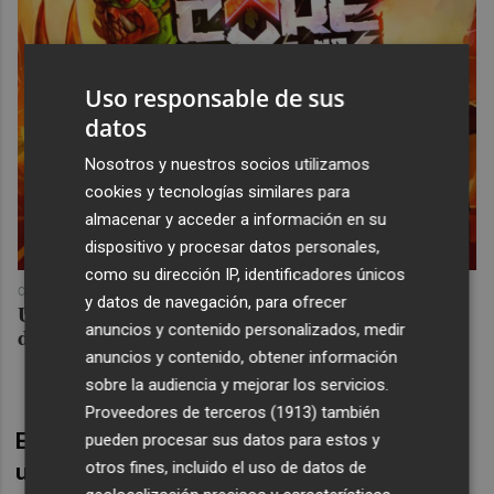
Uso responsable de sus
datos
Nosotros y nuestros socios utilizamos
cookies y tecnologías similares para
almacenar y acceder a información en su
dispositivo y procesar datos personales,
como su dirección IP, identificadores únicos
COREPUNK MMORPG
y datos de navegación, para ofrecer
Un verdadero MMORPG de la vieja escuela ¡Cómo los
anuncios y contenido personalizados, medir
de antes, pero mejor!
anuncios y contenido, obtener información
sobre la audiencia y mejorar los servicios.
Proveedores de terceros (1913)
también
El lunes, en el sorteo que se celebrará a la
pueden procesar sus datos para estos y
otros fines, incluido el uso de datos de
una de la tarde en la Ciudad del Fútbol de