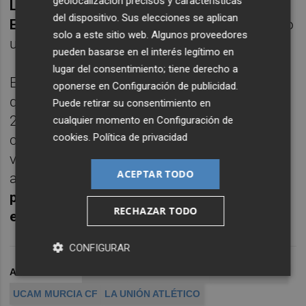
geolocalización precisos y características
Las Rozas, sede de la Real Federación
del dispositivo. Sus elecciones se aplican
Española de Fútbol
, estará la bola del cuadro
solo a este sitio web. Algunos proveedores
universitario pero no la de La Unión Atlético.
pueden basarse en el interés legítimo en
lugar del consentimiento; tiene derecho a
El equipo dirigido por
José Miguel Campos
,
oponerse en
Configuración de publicidad
.
que ya perdió en el estadio San Gregorio por
Puede retirar su consentimiento en
2-1, volvió a salir derrota esta vez en casa
cualquier momento en
Configuración de
cookies
.
Política de privacidad
con los goles que para el conjunto
valenciano llegaron en un intervalo de
ACEPTAR TODO
apenas dos minutos.
Diego Ruiz en propia
puerta en el minuto 12 y Juanma Acevedo
RECHAZAR TODO
en el 14 prácticamente dictaron sentencia
.
CONFIGURAR
ARCHIVADO EN
FÚTBOL
SEGUNDA RFEF
PRIMERA RFEF
UCAM MURCIA CF
LA UNIÓN ATLÉTICO