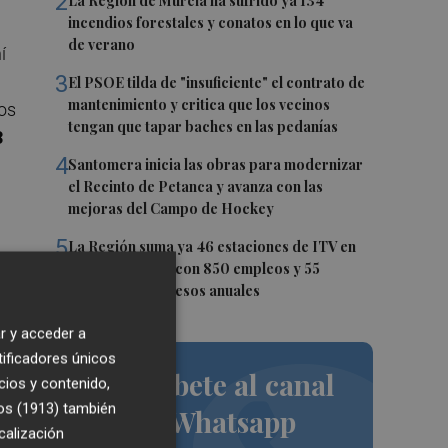
2
La Región de Murcia ha sufrido ya 134
incendios forestales y conatos en lo que va
de verano
í
3
El PSOE tilda de "insuficiente" el contrato de
mantenimiento y critica que los vecinos
los
tengan que tapar baches en las pedanías
3
4
Santomera inicia las obras para modernizar
el Recinto de Petanca y avanza con las
mejoras del Campo de Hockey
5
La Región suma ya 46 estaciones de ITV en
funcionamiento con 850 empleos y 55
io
millones de ingresos anuales
r y acceder a
tificadores únicos
Suscríbete al canal
cios y contenido,
os (1913)
también
de Whatsapp
calización