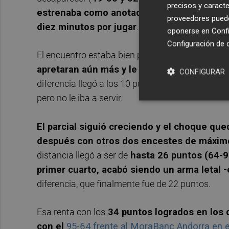
precisos y caracte
estrenaba como anotador universitario, y o
proveedores pueden
diez minutos por jugar
.
oponerse en
Confi
Configuración de 
El encuentro estaba bien para el UCAM CB pero n
apretaran aún más y le obedecieron
. La pue
CONFIGURAR
diferencia llegó a los 10 puntos con el
58-68
y s
pero no le iba a servir.
El parcial siguió creciendo y el choque qu
después con otros dos encestes de máximo 
distancia llegó a ser de
hasta 26 puntos (64-9
primer cuarto, acabó siendo un arma letal 
diferencia, que finalmente fue de 22 puntos.
Esa renta con los
34 puntos logrados en los 
con el
95-64 frente al MoraBanc Andorra en e