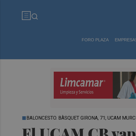
FORO PLAZA
EMPRESA
BALONCESTO. BÀSQUET GIRONA, 71; UCAM MURCI
El UCAM CB vapu