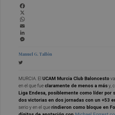
Facebook
X
WhatsApp
Email
LinkedIn
Messenger
Manuel G. Tallón
MURCIA. El
UCAM Murcia Club Baloncesto
va
en el que fue
claramente de menos a más
y, 
Liga Endesa, posiblemente como líder por
dos victorias en dos jornadas con un +53 e
serio y en el que
rindieron como bloque en Fo
dígitos de anotación con
Michael Forrest co