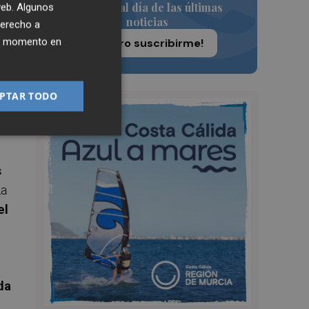
Siempre al día de las últimas
 web. Algunos
noticias
derecho a
ier momento en
¡Quiero suscribirme!
ue
PTAR TODO
s
La
el
da