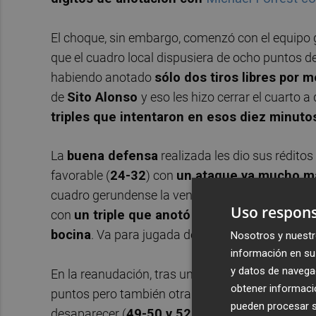
El choque, sin embargo, comenzó con el equipo
que el cuadro local dispusiera de ocho puntos d
habiendo anotado
sólo dos tiros libres por 
de
Sito Alonso
y eso les hizo cerrar el cuarto a
triples que intentaron en esos diez minuto
La
buena defensa
realizada les dio sus réditos 
favorable (
24-32
) con
un ataque ya mucho má
cuadro gerundense la ventaja siguió siendo mu
Uso respons
con
un triple que anotó Howard Sant-Roos e
bocina
. Va para jugada de la semana.
Nosotros y nuestr
información en su 
y datos de navega
En la reanudación, tras una falta técnica señala
obtener informació
puntos pero también otra vez los de casa apretar
pueden procesar su
desaparecer (
49-50 y 52-53
). En ese moment