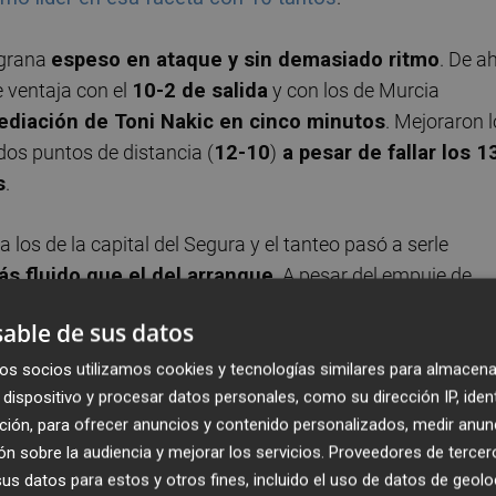
 grana
espeso en ataque y sin demasiado ritmo
. De ah
e ventaja con el
10-2 de salida
y con los de Murcia
mediación de Toni Nakic en cinco minutos
. Mejoraron 
 dos puntos de distancia (
12-10
)
a pesar de fallar los 1
s
.
a los de la capital del Segura y el tanteo pasó a serle
s fluido que el del arranque
. A pesar del empuje de
rciana al descanso con un
30-36
y llegándose al intermed
able de sus datos
n carrera casi desde el centro del campo y sobre la
os socios utilizamos cookies y tecnologías similares para almacena
dispositivo y procesar datos personales, como su dirección IP, iden
ción, para ofrecer anuncios y contenido personalizados, medir anun
da a Moncho Fernández, se repitió la diferencia de ocho
n sobre la audiencia y mejorar los servicios.
Proveedores de tercer
on para enjugar la diferencia hasta casi hacerla
s datos para estos y otros fines, incluido el uso de datos de geolo
o
un triple de Zach Hicks, el último en llegar y que se