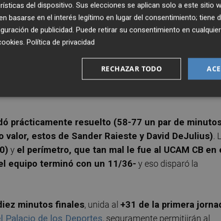
rísticas del dispositivo. Sus elecciones se aplican solo a este sitio
tro de Forrest dejaron los guarismos en 52-59 con
 basarse en el interés legítimo en lugar del consentimiento; tiene 
guración de publicidad
. Puede retirar su consentimiento en cualqu
cookies
.
Política de privacidad
o sentenciado. Por ello,
Sito insistió a los suyos en q
sta en escena en el último periodo fue la idónea y la
RECHAZAR TODO
ACE
iete minutos por delante. Moncho lo paró desde la banda
edó prácticamente resuelto (58-77 un par de minuto
valor, estos de Sander Raieste y David DeJulius)
. 
0)
y
el perímetro, que tan mal le fue al UCAM CB en 
-el equipo terminó con un 11/36-
y eso disparó la
diez minutos finales
, unida al
+31 de la primera jorna
l Palacio de los Deportes
, seguramente permitiirán al