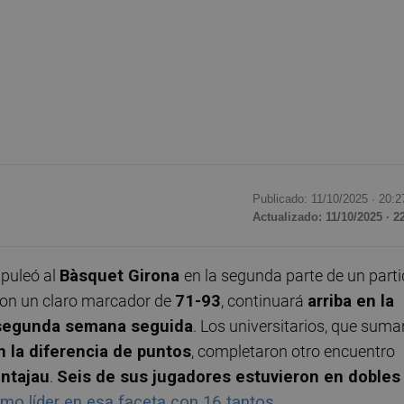
Publicado: 11/10/2025 ·
20:2
Actualizado: 11/10/2025 · 2
puleó al
Bàsquet Girona
en la segunda parte de un part
con un claro marcador de
71-93
, continuará
arriba en la
 segunda semana seguida
. Los universitarios, que suma
n la diferencia de puntos
, completaron otro encuentro
ntajau
.
Seis de sus jugadores estuvieron en dobles
mo líder en esa faceta con 16 tantos
.