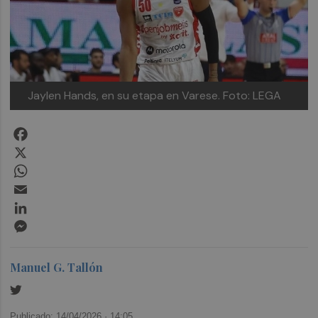
Jaylen Hands, en su etapa en Varese.
Foto: LEGA
Facebook
X
WhatsApp
Email
LinkedIn
Messenger
Manuel G. Tallón
Publicado: 14/04/2026 ·
14:05