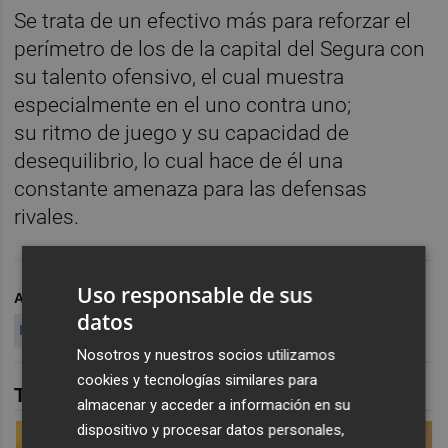
Se trata de un efectivo más para reforzar el
perímetro de los de la capital del Segura con
su talento ofensivo, el cual muestra
especialmente en el uno contra uno;
su ritmo de juego y su capacidad de
desequilibrio, lo cual hace de él una
constante amenaza para las defensas
rivales.
Uso responsable de sus
ARCHIVADO EN
BALONCESTO
UCAM MURCIA CB
datos
LIGA ENDESA
Nosotros y nuestros socios utilizamos
cookies y tecnologías similares para
TAMBIÉN TE PUEDE INTERESAR
almacenar y acceder a información en su
dispositivo y procesar datos personales,