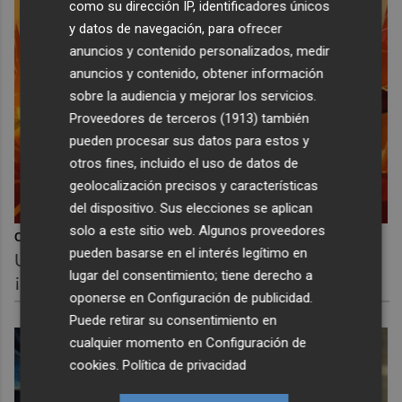
como su dirección IP, identificadores únicos
y datos de navegación, para ofrecer
anuncios y contenido personalizados, medir
anuncios y contenido, obtener información
sobre la audiencia y mejorar los servicios.
Proveedores de terceros (1913)
también
pueden procesar sus datos para estos y
otros fines, incluido el uso de datos de
geolocalización precisos y características
del dispositivo. Sus elecciones se aplican
solo a este sitio web. Algunos proveedores
Corepunk MMORPG
pueden basarse en el interés legítimo en
Un verdadero MMORPG de la vieja escuela
lugar del consentimiento; tiene derecho a
¡Cómo los de antes, pero mejor!
oponerse en
Configuración de publicidad
.
Puede retirar su consentimiento en
cualquier momento en
Configuración de
cookies
.
Política de privacidad