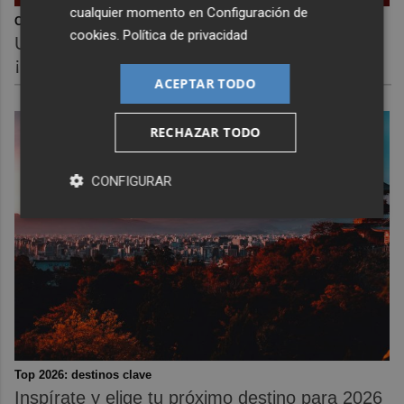
cualquier momento en
Configuración de
Corepunk MMORPG
cookies
.
Política de privacidad
Un verdadero MMORPG de la vieja escuela
¡Cómo los de antes, pero mejor!
ACEPTAR TODO
RECHAZAR TODO
CONFIGURAR
Top 2026: destinos clave
Inspírate y elige tu próximo destino para 2026