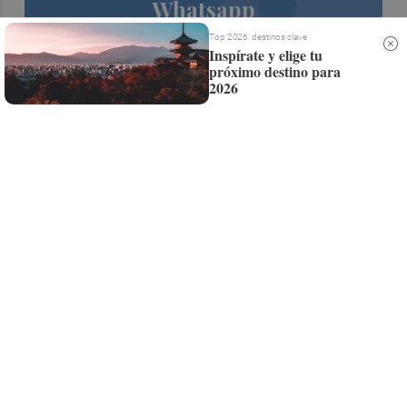
Whatsapp
Siempre al día de las últimas noticias
Top 2026: destinos clave
Inspírate y elige tu
¡Quiero suscribirme!
próximo destino para
2026