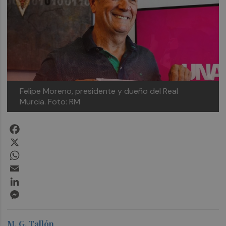
Felipe Moreno, presidente y dueño del Real
Murcia.
Foto: RM
Facebook
X
WhatsApp
Email
LinkedIn
Messenger
M. G. Tallón