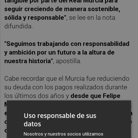
tangible por parte del Real Murcia para
seguir creciendo de manera sostenible,
sólida y responsable"
, se lee en la nota
difundida.
"Seguimos trabajando con responsabilidad
y ambición por un futuro a la altura de
nuestra historia"
, apostilla.
Cabe recordar que el Murcia fue reduciendo
su deuda con los pagos realizados durante
los últimos dos años y
desde que Felipe
Moreno entró en el club, en marzo de 2023,
el empresario cordobés lleva puestos cerca
Uso responsable de sus
de 20 millones de euros con el propósito de
datos
contar con un club saneado y sostenible
.
Nosotros y nuestros socios utilizamos