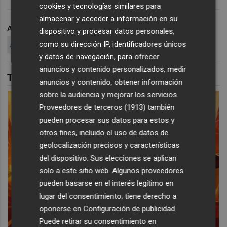
cookies y tecnologías similares para
almacenar y acceder a información en su
ARCHIVADO EN
FÚTBOL
PRIMERA RFEF
REAL MURCIA
dispositivo y procesar datos personales,
como su dirección IP, identificadores únicos
AYUNTAMIENTO DE MURCIA
y datos de navegación, para ofrecer
anuncios y contenido personalizados, medir
TAMBIÉN TE PUEDE INTERESAR
anuncios y contenido, obtener información
sobre la audiencia y mejorar los servicios.
Proveedores de terceros (1913)
también
pueden procesar sus datos para estos y
otros fines, incluido el uso de datos de
geolocalización precisos y características
del dispositivo. Sus elecciones se aplican
solo a este sitio web. Algunos proveedores
pueden basarse en el interés legítimo en
lugar del consentimiento; tiene derecho a
oponerse en
Configuración de publicidad
.
Puede retirar su consentimiento en