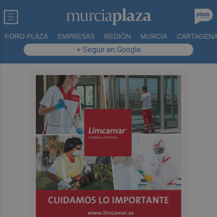
FORO PLAZA
EMPRESAS
REGIÓN
MURCIA
CARTAGEN
+ Seguir en Google