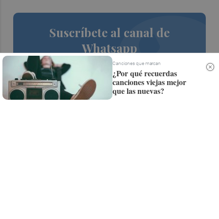
Suscríbete al canal de
Whatsapp
Siempre al día de las últimas noticias
Canciones que marcan
¿Por qué recuerdas
¡Quiero suscribirme!
canciones viejas mejor
que las nuevas?