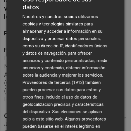
las buenas de la reaparición de Luis Muñoz
datos
varios meses después tras superar una
lesión y el debut del canterano Checo
.
Nosotros y nuestros socios utilizamos
cookies y tecnologías similares para
almacenar y acceder a información en su
Ficha técnica:
dispositivo y procesar datos personales,
como su dirección IP, identificadores únicos
Fútbol Club Cartagena, 1:
Jhafets; Julián
y datos de navegación, para ofrecer
Delmás, Aguirregabiria, Jesús Hernández,
anuncios y contenido personalizados, medir
Nacho Martínez (Sergio Guerrero, m.66);
anuncios y contenido, obtener información
Andy Rodríguez, Pepín Machín, Dani Luna
sobre la audiencia y mejorar los servicios.
(Checo, m.66), Óscar Clemente; Álex Millán
Proveedores de terceros (1913)
también
pueden procesar sus datos para estos y
(Luis Muñoz, m.84) y Alfredo Ortuño (Dani
otros fines, incluido el uso de datos de
Escriche, m.74).
geolocalización precisos y características
del dispositivo. Sus elecciones se aplican
Club Deportivo Mirandés, 3:
Raúl Fernández;
solo a este sitio web. Algunos proveedores
Juan Gutiérrez, Postigo, Eguiluz (Julio
pueden basarse en el interés legítimo en