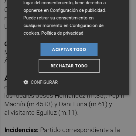
Alonso, m.46), Parada; Alberto Reina (Álex
lugar del consentimiento; tiene derecho a
Calvo, m.57), Gorrotxategi (Ander Martín,
oponerse en
Configuración de publicidad
.
m.57), Joel Roca (Carlo, m.57), Iker Benito;
Puede retirar su consentimiento en
cualquier momento en
Configuración de
Urko Izeta y Panichelli (Butzke, m.46).
cookies
.
Política de privacidad
Goles:
0-1, M.38: Urko Izeta. 1-1, M.44: Álex
ACEPTAR TODO
Millán. 1-2, M.45+3: Joel Roca. 1-3, M.70:
Álex Calvo.
RECHAZAR TODO
Árbitro:
José Luis Guzmán Mansilla, del
CONFIGURAR
comité andaluz. Mostró la tarjeta amarilla a
los locales Jesús Hernández (m.35), Pepín
Machín (m.45+3) y Dani Luna (m.61) y
al visitante Eguiluz (m.11).
Incidencias:
Partido correspondiente a la