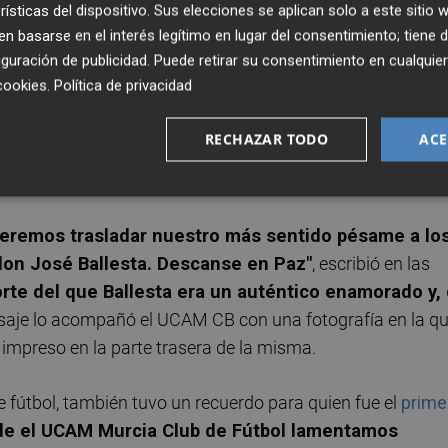
rísticas del dispositivo. Sus elecciones se aplican solo a este sitio
Publicado: 11/05/2026 ·
09:4
Actualizado: 11/05/2026 · 0
 basarse en el interés legítimo en lugar del consentimiento; tiene 
guración de publicidad
. Puede retirar su consentimiento en cualqu
cookies
.
Política de privacidad
ermán
, alcalde de Murcia, producido este domingo a la ed
el llanto del deporte de la ciudad y muchas han sido las
RECHAZAR TODO
ACE
orte local incluidas las de los principales clubes de la
eremos trasladar nuestro más sentido pésame a lo
 don José Ballesta. Descanse en Paz"
, escribió en las
rte del que Ballesta era un auténtico enamorado y,
saje lo acompañó el UCAM CB con una fotografía en la q
 impreso en la parte trasera de la misma.
 de fútbol, también tuvo un recuerdo para quien fue el
prime
e el UCAM Murcia Club de Fútbol lamentamos