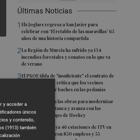
Últimas Noticias
1
Els Joglars regresa a San Javier para
celebrar con 'El retablo de las maravillas' 65
años de una historia compartida
2
La Región de Murcia ha sufrido ya 134
incendios forestales y conatos en lo que va
de verano
3
El PSOE tilda de "insuficiente" el contrato de
mantenimiento y critica que los vecinos
tengan que tapar baches en las pedanías
4
Santomera inicia las obras para modernizar
r y acceder a
el Recinto de Petanca y avanza con las
tificadores únicos
mejoras del Campo de Hockey
cios y contenido,
5
La Región suma ya 46 estaciones de ITV en
os (1913)
también
funcionamiento con 850 empleos y 55
calización