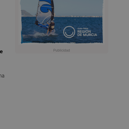
te
na