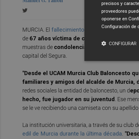
Manuel G. Tallón
precisos y caracte
proveedores pueden
oponerse en
Confi
Configuración de 
MURCIA. El
fallecimiento de
José Ballesta G
de
67 años víctima de cáncer
también motiva 
CONFIGURAR
muestras de
condolencias
llegadas desde el dep
capital del Segura.
"Desde el UCAM Murcia Club Baloncesto qu
familiares y amigos del alcalde de Murcia,
redes sociales la entidad de baloncesto, un d
epo
hecho, fue jugador en su juventud
. Ese men
se le ve recibiendo una camiseta con su apellido
La institución universitaria, a través de su club
edil de Murcia durante la última década
.
"Desd