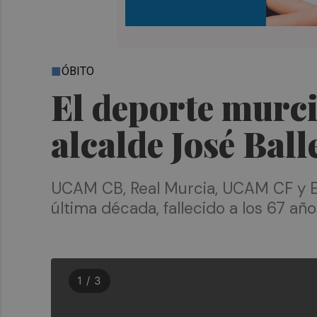
ÓBITO
El deporte murci
alcalde José Ball
UCAM CB, Real Murcia, UCAM CF y El
última década, fallecido a los 67 añ
1 / 3