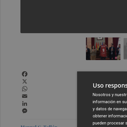
Facebook
X
Uso respons
WhatsApp
Email
Nosotros y nuestr
información en su 
LinkedIn
y datos de navega
Messenger
obtener informació
pueden procesar su