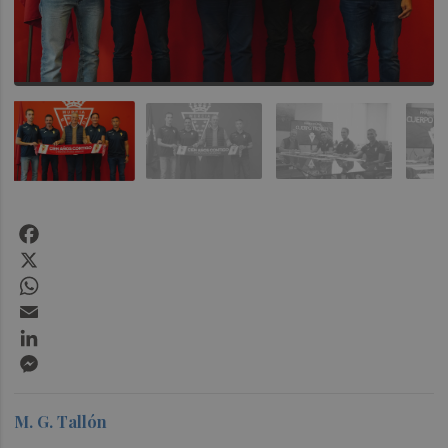
Facebook
X
WhatsApp
Email
LinkedIn
Messenger
M. G. Tallón