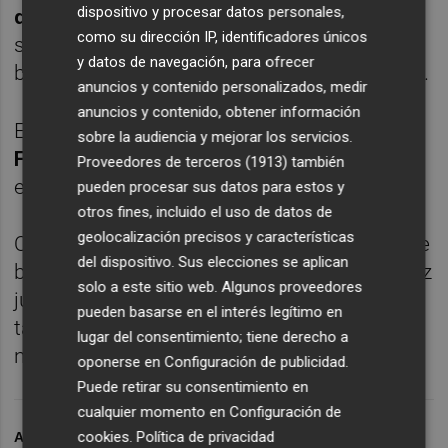
dispositivo y procesar datos personales,
día que Carlos cumplió 18 años
y en las
como su dirección IP, identificadores únicos
semifinales marbellíes a manos de otro
y datos de navegación, para ofrecer
balear como
Jaume Munar por 6-7 (4) y 4-6
.
anuncios y contenido personalizados, medir
anuncios y contenido, obtener información
En la Davis sólo perdió frente al canadiense
sobre la audiencia y mejorar los servicios.
Felix Auger-Aliassime por 7-6 (3), 4-6 y 2-6
Proveedores de terceros (1913)
también
en la capital del Turia en 2022.
pueden procesar sus datos para estos y
otros fines, incluido el uso de datos de
geolocalización precisos y características
Obviamente en categorías menores -tenis de
del dispositivo. Sus elecciones se aplican
base y los circuitos ITF y Challenger-, Alcaraz
solo a este sitio web. Algunos proveedores
jugó más encuentros en territorio patrio y
pueden basarse en el interés legítimo en
también ahí se acostumbró a salir
lugar del consentimiento; tiene derecho a
normalmente triunfador.
oponerse en
Configuración de publicidad
.
Puede retirar su consentimiento en
cualquier momento en
Configuración de
cookies
.
Política de privacidad
ARCHIVADO EN
TENIS
CARLOS ALCARAZ
ATP
ATP 500