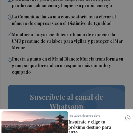
produzcan, almacenen y limpien su propia energía
3
La Comunidad lanza una convocatoria para elevar el
número de empresas con el Distintivo de Igualdad
4
Monitoreo, boyas científicas y banco de especies: la
UMU presume de su labor para vigilar y proteger el Mar
Menor
5
Puesta a punto en el Majal Blanco: Murcia transforma su
gran parque forestal en un espacio más cómodo y
equipado
Suscríbete al canal de
Whatsapp
Siempre al día de las últimas noticias
Top 2026: destinos clave
Inspírate y elige tu
¡Quiero suscribirme!
próximo destino para
2026