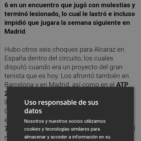
6 en un encuentro que jugó con molestias y
terminó lesionado, lo cual le lastró e incluso
impidió que jugara la semana siguiente en
Madrid
.
Hubo otros seis choques para Alcaraz en
España dentro del circuito, los cuales
disputó cuando era un proyecto del gran
tenista que es hoy. Los afrontó también en
Barcelona y en Madrid, así como en el
ATP
250 de Marbella
y sus otras tres derrotas
Uso responsable de sus
llegaron, las tres en 2021, en la capital de
datos
Cataluña en su estreno frente al
estadounidense
Frances Tiafoe por 4-6 y 6-
Nosotros y nuestros socios utilizamos
7 (2)
, en la segunda ronda del MMO contra el
cookies y tecnologías similares para
mallorquín
Rafa Nadal por 1-6 y 2-6 justo el
almacenar y acceder a información en su