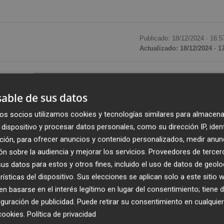
Publicado: 18/12/2024 ·
16:5
Actualizado: 18/12/2024 · 1
lial, la madrileña
Green City Impulso Solar I
, ya cuenta 
royecto fotovoltaico en la pedanía murciana de
Corvera
c
able de sus datos
btuvo el pasado 15 de febrero
la declaración de impacto
os socios utilizamos cookies y tecnologías similares para almacena
a
, y ahora acaba de lograr la autorización administrativa
dispositivo y procesar datos personales, como su dirección IP, iden
ustria, Energía y Minas, un organismo que depende de la
ción, para ofrecer anuncios y contenido personalizados, medir anun
urcia.
n sobre la audiencia y mejorar los servicios.
Proveedores de tercer
s datos para estos y otros fines, incluido el uso de datos de geolo
yecto de Central Solar FV de 50 MWn - Brianes El Baldío
,
rísticas del dispositivo. Sus elecciones se aplican solo a este sitio
taica y también una línea de evacuación subterránea de
 basarse en el interés legítimo en lugar del consentimiento; tiene 
guración de publicidad
. Puede retirar su consentimiento en cualqu
s asciende a 28 millones (28.392.990, para ser exactos),
cookies
.
Política de privacidad
a queda finalmente en 33.529.224 euros, tal y como reflej