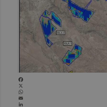
Facebook
X
WhatsApp
Email
LinkedIn