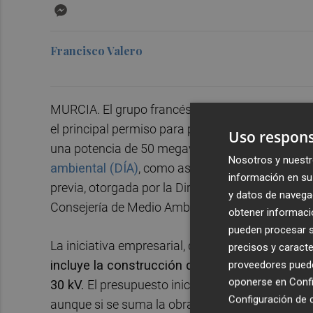
Messenger
Francisco Valero
MURCIA. El grupo francés
Qair
, a través de su fi
el principal permiso para poner en marcha su p
Uso respons
una potencia de 50 megavatios. La promotora o
Nosotros y nuestr
ambiental (DÍA)
, como así informó
Murcia Plaz
información en su 
previa, otorgada por la Dirección General de Ind
y datos de navega
Consejería de Medio Ambiente de la Región de M
obtener informació
pueden procesar su
La iniciativa empresarial, que tiene por título
Pro
precisos y caracte
i
ncluye la construcción de una planta fotovol
proveedores pueden
oponerse en
Confi
30 kV.
El presupuesto inicial de las instalacione
Configuración de 
aunque si se suma la obra civil y la mano de obr