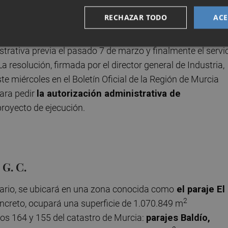
riódico
.
RECHAZAR TODO
ACE
ector general de Medio Ambiente,
Juan Antonio Mat
a,
la
trativa previa el pasado 7 de marzo y finalmente el servi
a resolución, firmada por el director general de Industria,
te miércoles en el Boletín Oficial de la Región de Murcia
ara pedir
la autorización administrativa de
proyecto de ejecución.
diario, se ubicará en una zona conocida como
el paraje El
2
oncreto, ocupará una superficie de 1.070.849 m
nos 164 y 155 del catastro de Murcia:
parajes Baldío,