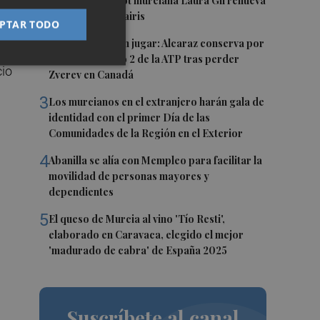
1
La veterana pívot murciana Laura Gil renueva
con el Hozono Jairis
PTAR TODO
2
Buena noticia sin jugar: Alcaraz conserva por
ahora el número 2 de la ATP tras perder
cio
Zverev en Canadá
3
Los murcianos en el extranjero harán gala de
identidad con el primer Día de las
Comunidades de la Región en el Exterior
4
Abanilla se alía con Mempleo para facilitar la
movilidad de personas mayores y
dependientes
5
El queso de Murcia al vino 'Tío Resti',
elaborado en Caravaca, elegido el mejor
'madurado de cabra' de España 2025
Suscríbete al canal