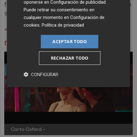
oponerse en
Configuración de publicidad
.
funciones, pero mi formación principal sigue
Puede retirar su consentimiento en
siendo la interpretación".
cualquier momento en
Configuración de
cookies
.
Política de privacidad
"Quiero contar el cine que a mí
me gusta"
ACEPTAR TODO
RECHAZAR TODO
CONFIGURAR
Corto Oxford -