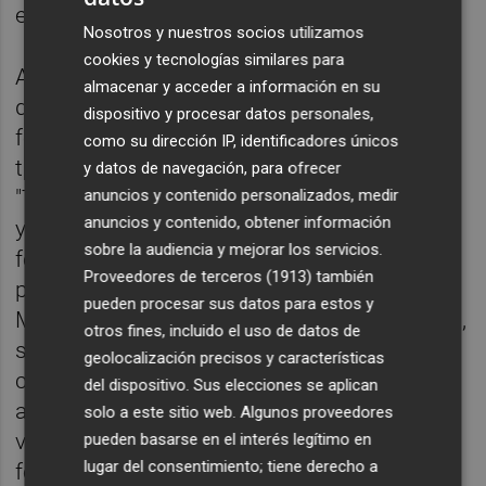
estrenarla en septiembre.
Nosotros y nuestros socios utilizamos
cookies y tecnologías similares para
Además de su actividad audiovisual, Ruiz
almacenar y acceder a información en su
dirige la Escuela New Drama, un proyecto
dispositivo y procesar datos personales,
formativo online que cuenta con alumnos
como su dirección IP, identificadores únicos
tanto de España como de otros países.
y datos de navegación, para ofrecer
anuncios y contenido personalizados, medir
"Tenemos estudiantes en Irlanda, Colombia
anuncios y contenido, obtener información
y distintas ciudades españolas. Aunque la
sobre la audiencia y mejorar los servicios.
formación es online, realizamos rodajes
Proveedores de terceros (1913)
también
presenciales tanto en Madrid como en
pueden procesar sus datos para estos y
Murcia", apunta la creadora, quien se declara,
otros fines, incluido el uso de datos de
sobre todo, actriz. "Siempre digo que dirijo
geolocalización precisos y características
como una actriz y que produzco como una
del dispositivo. Sus elecciones se aplican
actriz. Todo lo hago desde ese punto de
solo a este sitio web. Algunos proveedores
vista. Luego he tenido que seguir
pueden basarse en el interés legítimo en
lugar del consentimiento; tiene derecho a
formándome para poder asumir otras