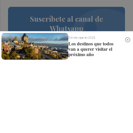
Suscríbete al canal de
Whatsapp
Siempre al día de las últimas noticias
Dónde viajar en 2026
Los destinos que todos
¡Quiero suscribirme!
van a querer visitar el
próximo año