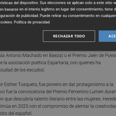
rísticas del dispositivo. Sus elecciones se aplican solo a este sitio
n 30.000 euros. En esta edición se han recibido 402
 basarse en el interés legítimo en lugar del consentimiento; tiene 
ina (79), México (46), Colombia (40), Chile (16), Estados
guración de publicidad
. Puede retirar su consentimiento en cualqu
cookies
.
Política de privacidad
 la Educación y en Psicología y autora de libros de poesía.
RECHAZAR TODO
ACE
 'Óxido' (2008, Premio Internacional de Poesía Gerardo
panoamericano de Poesía Juan Ramón Jiménez),'Todas
esía Antonio Machado en Baeza) o el Premio Jaén de Poes
de la asociación poética Espartaria, con quienes ha
 ciudad de los escudos'.
r Esther Tusquets, fue pionero en dar protagonismo a la
jetivo fue la convocatoria del Premio Femenino Lumen dura
que descubría talento literario entre las mujeres. Hered
ntinúa en 2025 con el compromiso de alentar la creativida
ito del español.