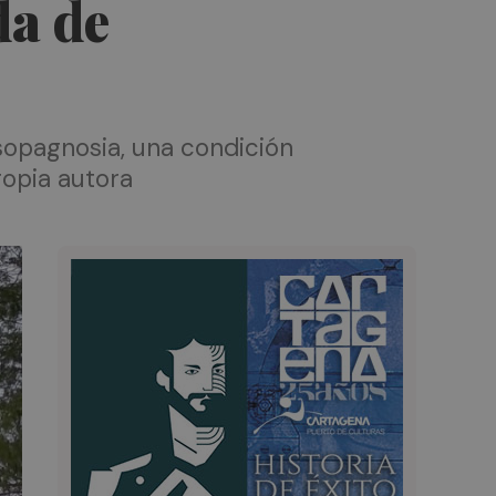
da de
sopagnosia, una condición
ropia autora