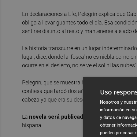
En declaraciones a Efe, Pelegrín explica que Gab
obliga a llevar guantes todo el día. Esa condici
sentirse distinto al resto y mantenerse alejado 
La historia transcurre en un lugar indeterminado 
lugar, dice, donde la 'fosca' no es niebla como en
ocurre en el desierto, no se ve el sol ni las nubes"
Pelegrín, que se muestra halagada por el hecho 
Uso respons
confiesa que tardó dos años en escribir esta p
cabeza ya que era su deseo: "La poesía siempre 
Nosotros y nuestr
información en su 
La
novela será publicada el 25 de septiembr
y datos de navega
hispana
obtener informació
pueden procesar su