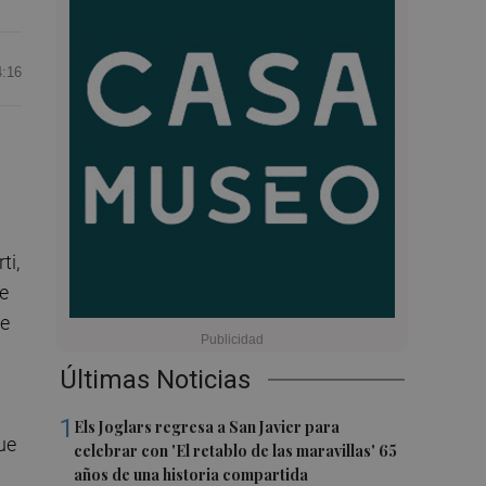
4:16
ti,
se
te
Últimas Noticias
1
Els Joglars regresa a San Javier para
ue
celebrar con 'El retablo de las maravillas' 65
años de una historia compartida