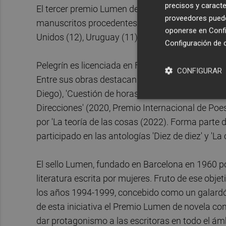
precisos y caracte
El tercer premio Lumen de Novela está dotado co
proveedores pueden
manuscritos procedentes de España (192), Argent
oponerse en
Confi
Unidos (12), Uruguay (11) y Perú (6).
Configuración de 
Pelegrín es licenciada en Filosofía y Ciencias de
CONFIGURAR
Entre sus obras destacan 'Trapos sucios' (2008),
Diego), 'Cuestión de horas' (2012, Premio His
Direcciones' (2020, Premio Internacional de Po
por 'La teoría de las cosas (2022). Forma parte 
participado en las antologías 'Diez de diez' y 'La
El sello Lumen, fundado en Barcelona en 1960 po
literatura escrita por mujeres. Fruto de ese ob
los años 1994-1999, concebido como un galardón 
de esta iniciativa el Premio Lumen de novela co
dar protagonismo a las escritoras en todo el ámb