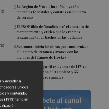
2
La Región de Murcia ha sufrido ya 134
 le
incendios forestales y conatos en lo que va
de verano
3
El PSOE tilda de "insuficiente" el contrato de
mantenimiento y critica que los vecinos
tengan que tapar baches en las pedanías
omo
4
Santomera inicia las obras para modernizar
el Recinto de Petanca y avanza con las
mejoras del Campo de Hockey
te,
5
La Región suma ya 46 estaciones de ITV en
funcionamiento con 850 empleos y 55
millones de ingresos anuales
r y acceder a
tificadores únicos
cios y contenido,
Suscríbete al canal
os (1913)
también
calización