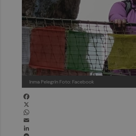
Inma Pelegrín
Foto: Facebook
Facebook
X
WhatsApp
Email
LinkedIn
Messenger