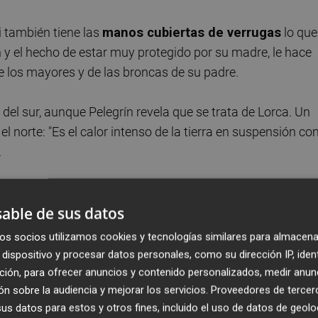
i también tiene las
manos cubiertas de verrugas
lo que
ón y el hecho de estar muy protegido por su madre, le hace
de los mayores y de las broncas de su padre.
del sur, aunque Pelegrín revela que se trata de Lorca. Un
 el norte: "Es el calor intenso de la tierra en suspensión c
.
de que el jurado compare su universo con la obra de Matu
able de sus datos
rimera novela aunque durante mucho tiempo estuvo en su
fue un accidente".
os socios utilizamos cookies y tecnologías similares para almacena
dispositivo y procesar datos personales, como su dirección IP, iden
e por la editorial Lumen
en todo el territorio de habla
ción, para ofrecer anuncios y contenido personalizados, medir anun
n sobre la audiencia y mejorar los servicios.
Proveedores de tercer
s datos para estos y otros fines, incluido el uso de datos de geolo