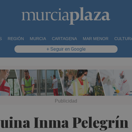
S
REGIÓN
MURCIA
CARTAGENA
MAR MENOR
CULTUR
+ Seguir en Google
quina Inma Pelegrín