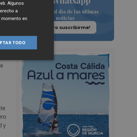
de Whatsapp
 web. Algunos
derecho a
Siempre al día de las últimas
noticias
ier momento en
¡Quiero suscribirme!
PTAR TODO
ía
nte
ero
d y