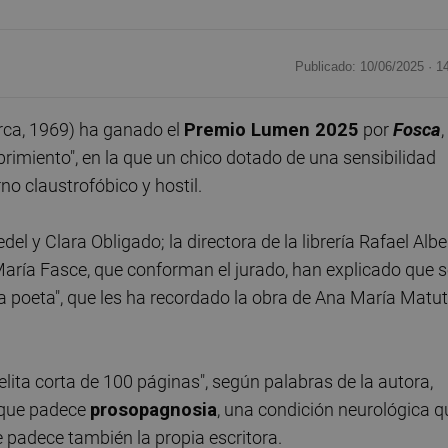
Publicado: 10/06/2025 ·
1
rca, 1969) ha ganado el
Premio Lumen 2025
por
Fosca
,
brimiento", en la que un chico dotado de una sensibilidad
o claustrofóbico y hostil.
 y Clara Obligado; la directora de la librería Rafael Alber
 María Fasce, que conforman el jurado, han explicado que 
na poeta", que les ha recordado la obra de Ana María Matu
elita corta de 100 páginas", según palabras de la autora,
e que padece
prosopagnosia
, una condición neurológica q
 padece también la propia escritora.